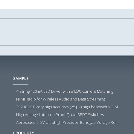
SAMPLE
4-String 120mA LED Driver with ±1.5% Current Matching
NFMI Radio for Wireless Audio and Data Streaming
TSZ182IST Very high accuracy (25 µV) high bandwidth (3 MHz) zero drift 5 V operational amplifiers
High Voltage Latch-up Proof Quad SPDT Switches
Aerospace 2.5 V Ultrahigh Precision Bandgap Voltage Reference
PRODUKTY