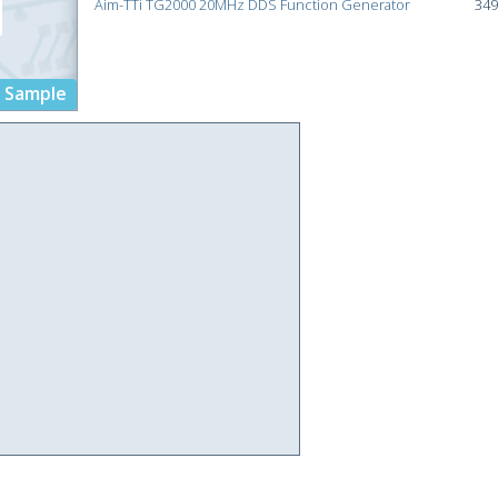
Aim-TTi TG2000 20MHz DDS Function Generator
349
Sample