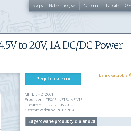
Sklepy
Noty katalogowe
Zamienniki
Raporty
O E
5V to 20V, 1A DC/DC Power
Darmowa próbka
Przejdź do sklepu »
MPN
:
LMZ12001
Producent:
TEXAS INSTRUMENTS
Dodany do bazy:
27.05.2010
Ostatnio widziany:
26.07.2026
Sugerowane produkty dla
and20