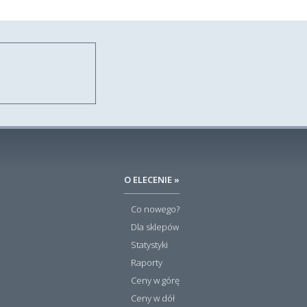
O ELECENIE »
Co nowego?
Dla sklepów
Statystyki
Raporty
Ceny w górę
Ceny w dół