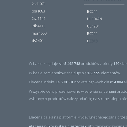
2sd1071
tda1083
BC211
2sa1145
UL1042N
irfb4110
UL1201
mur1660
BC211
ds2401
BC313
W bazie znajduje się
5 492 748
produktów z oferty
192
skle
W bazie zamienników znajduje się
183 959
elementów.
Elecena indeksuje
530 501
not katalogowych dla
814 804
el
Wszystkie ceny prezentowane w serwisie są cenami brutto
wybranych produktów należy udać się na stronę sklepu of
Elecena działa na platformie Mydevil.net napędzana przez
elecena.pl korzysta z ciasteczek
, aby zapewnić swoim uż