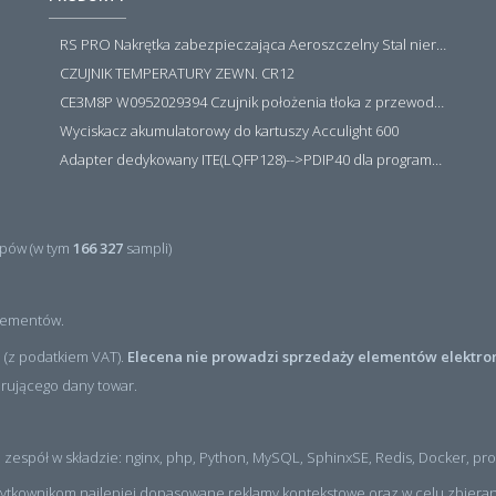
RS PRO Nakrętka zabezpieczająca Aeroszczelny Stal nierdzewna 316 Zwykłe
CZUJNIK TEMPERATURY ZEWN. CR12
CE3M8P W0952029394 Czujnik położenia tłoka z przewodem i złączem M8, PNP NO, 10...30VDC, 100mA, METALWORK, METAL WORK jak MZT1-0
Wyciskacz akumulatorowy do kartuszy Acculight 600
Adapter dedykowany ITE(LQFP128)-->PDIP40 dla programatora RT809H/RT809F (simple)
pów (w tym
166 327
sampli)
ementów.
 (z podatkiem VAT).
Elecena nie prowadzi sprzedaży elementów elektro
erującego dany towar.
 zespół w składzie: nginx, php, Python, MySQL, SphinxSE, Redis, Docker, p
ytkownikom najlepiej dopasowane reklamy kontekstowe oraz w celu zbierani