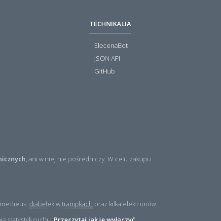
TECHNIKALIA
ElecenaBot
JSON API
GitHub
nicznych
, ani w niej nie pośredniczy. W celu zakupu
rometheus,
diabełek w trampkach
oraz kilka elektronów.
a statystyk ruchu.
Przeczytaj jak je wyłączyć
.