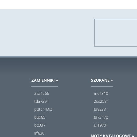
ZAMIENNIKI »
SZUKANE »
2sa1266
mc1310
tda7394
2sc2581
pdtc143xt
ta8233
bux85
ta7317p
bc337
ul1970
irf830
NOTY KATALOGOWE »