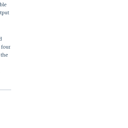
ble
utput
d
 four
 the
d