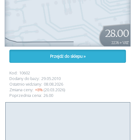
28.00
22.76 + VAT
Przejdź do sklepu »
Kod:
10602
Dodany do bazy:
29.05.2010
Ostatnio widziany:
08.08.2026
Zmiana ceny:
+8%
(20.03.2026)
Poprzednia cena:
26.00