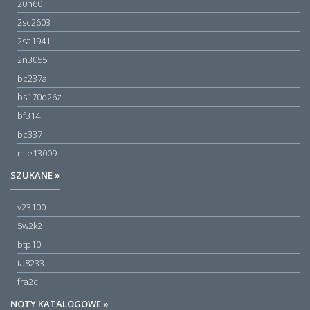
20n60
2sc2603
2sa1941
2n3055
bc237a
bs170d26z
bf314
bc337
mje13009
SZUKANE »
v23100
5w2k2
btp10
ta8233
fra2c
NOTY KATALOGOWE »