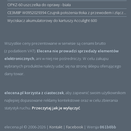
OPKZ-60 uszczelka do oprawy - biała
CE3M8P W0952029394 Czujnik położenia tłoka z przewodem i złączem M8, PNP NO, 10...30VDC, 100mA, METALWORK, METAL WORK jak MZT1-0
Wyciskacz akumulatorowy do kartuszy Acculight 600
Wszystkie ceny prezentowane w serwisie są cenami brutto
(z podatkiem VAT).
Elecena nie prowadzi sprzedaży elementów
elektronicznych
, ani w niej nie pośredniczy. W celu zakupu
wybranych produktów należy udać się na stronę sklepu oferującego
dany towar.
elecena.pl korzysta z ciasteczek
, aby zapewnić swoim użytkownikom
najlepiej dopasowane reklamy kontekstowe oraz w celu zbierania
statystyk ruchu.
Przeczytaj jak je wyłączyć
.
elecena.pl © 2006-2026 |
Kontakt
|
Facebook
| Wersja
061b0bb