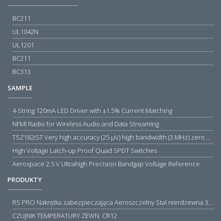
BC211
UL1042N
UL1201
BC211
BC313
SAMPLE
4-String 120mA LED Driver with ±1.5% Current Matching
NFMI Radio for Wireless Audio and Data Streaming
TSZ182IST Very high accuracy (25 µV) high bandwidth (3 MHz) zero drift 5 V operational amplifiers
High Voltage Latch-up Proof Quad SPDT Switches
Aerospace 2.5 V Ultrahigh Precision Bandgap Voltage Reference
PRODUKTY
RS PRO Nakrętka zabezpieczająca Aeroszczelny Stal nierdzewna 316 Zwykłe
CZUJNIK TEMPERATURY ZEWN. CR12