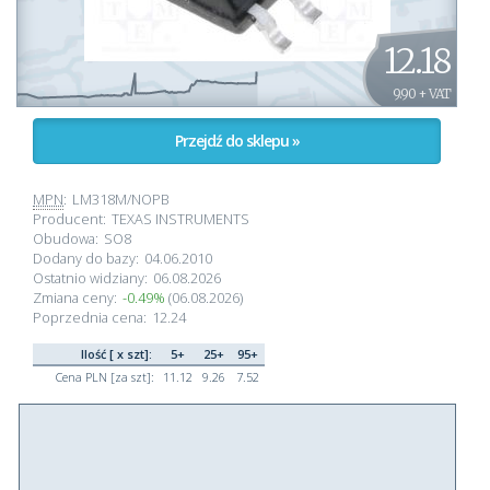
12.18
9.90 + VAT
Przejdź do sklepu »
MPN
:
LM318M/NOPB
Producent:
TEXAS INSTRUMENTS
Obudowa:
SO8
Dodany do bazy:
04.06.2010
Ostatnio widziany:
06.08.2026
Zmiana ceny:
-0.49%
(06.08.2026)
Poprzednia cena:
12.24
Ilość [ x szt]:
5+
25+
95+
Cena PLN [za szt]:
11.12
9.26
7.52