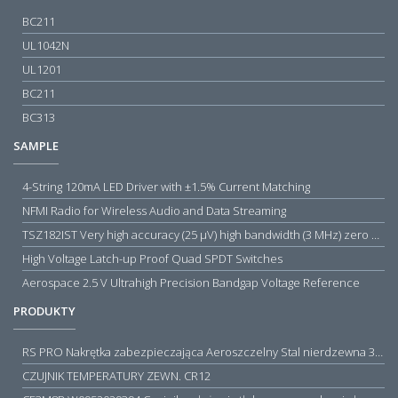
BC211
UL1042N
UL1201
BC211
BC313
SAMPLE
4-String 120mA LED Driver with ±1.5% Current Matching
NFMI Radio for Wireless Audio and Data Streaming
TSZ182IST Very high accuracy (25 µV) high bandwidth (3 MHz) zero drift 5 V operational amplifiers
High Voltage Latch-up Proof Quad SPDT Switches
Aerospace 2.5 V Ultrahigh Precision Bandgap Voltage Reference
PRODUKTY
RS PRO Nakrętka zabezpieczająca Aeroszczelny Stal nierdzewna 316 Zwykłe
CZUJNIK TEMPERATURY ZEWN. CR12