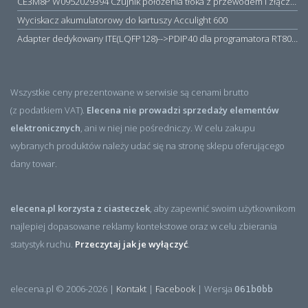
CE3M8P W0952029394 Czujnik położenia tłoka z przewodem i złączem M8, PNP NO, 10...30VDC, 100mA, METALWORK, METAL WORK jak MZT1-0
Wyciskacz akumulatorowy do kartuszy Acculight 600
Adapter dedykowany ITE(LQFP128)-->PDIP40 dla programatora RT809H/RT809F (simple)
Wszystkie ceny prezentowane w serwisie są cenami brutto
(z podatkiem VAT).
Elecena nie prowadzi sprzedaży elementów
elektronicznych
, ani w niej nie pośredniczy. W celu zakupu
wybranych produktów należy udać się na stronę sklepu oferującego
dany towar.
elecena.pl korzysta z ciasteczek
, aby zapewnić swoim użytkownikom
najlepiej dopasowane reklamy kontekstowe oraz w celu zbierania
statystyk ruchu.
Przeczytaj jak je wyłączyć
.
elecena.pl © 2006-2026 |
Kontakt
|
Facebook
| Wersja
061b0bb