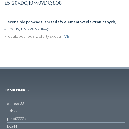
±5÷20VDC,10÷40VDC; SO8
Elecena nie prowadzi sprzedaży elementów elektronicznych
,
ani w niej nie pośredniczy.
Produkt pochodzi z oferty sklepu
TME
ZAMIENNIKI »
atmega88
2sb772
pmbt2222a
ksp44