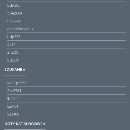
bdw83c
opa2604
uly7741
aptc60hm45t1g
bdp285
6a10
irf520n
bux20
SZUKANE »
ice2qr0665
2sc2581
lb1641
la3401
v23100
NOTY KATALOGOWE »