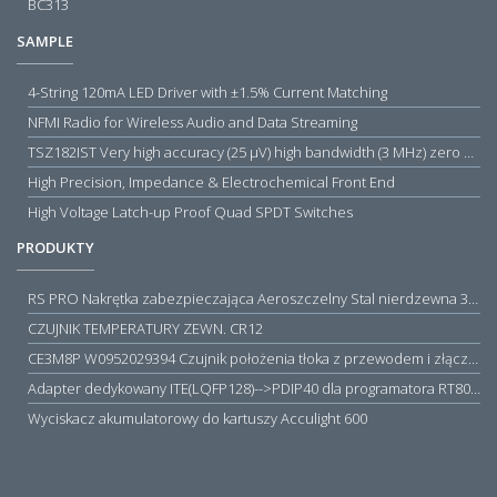
BC313
SAMPLE
4-String 120mA LED Driver with ±1.5% Current Matching
NFMI Radio for Wireless Audio and Data Streaming
TSZ182IST Very high accuracy (25 µV) high bandwidth (3 MHz) zero drift 5 V operational amplifiers
High Precision, Impedance & Electrochemical Front End
High Voltage Latch-up Proof Quad SPDT Switches
PRODUKTY
RS PRO Nakrętka zabezpieczająca Aeroszczelny Stal nierdzewna 316 Zwykłe
CZUJNIK TEMPERATURY ZEWN. CR12
CE3M8P W0952029394 Czujnik położenia tłoka z przewodem i złączem M8, PNP NO, 10...30VDC, 100mA, METALWORK, METAL WORK jak MZT1-0
Adapter dedykowany ITE(LQFP128)-->PDIP40 dla programatora RT809H/RT809F (simple)
Wyciskacz akumulatorowy do kartuszy Acculight 600