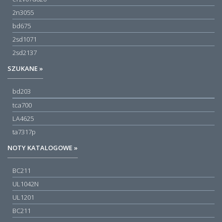
2n3055
bd675
2sd1071
2sd2137
SZUKANE »
bd203
tca700
LA4625
ta7317p
NOTY KATALOGOWE »
BC211
UL1042N
UL1201
BC211