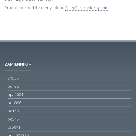
Produkt pochodzi z oferty sklepu
SklepElektroniczny.com
ZAMIENNIKI »
2n5551
bd135
opa2604
bdp396
bc158
bc546
2sb941
erzv07d820