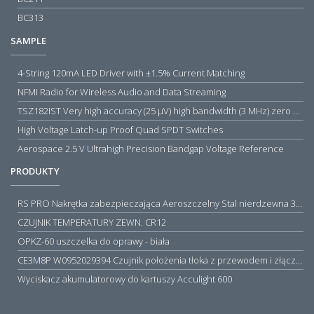
BC313
SAMPLE
4-String 120mA LED Driver with ±1.5% Current Matching
NFMI Radio for Wireless Audio and Data Streaming
TSZ182IST Very high accuracy (25 µV) high bandwidth (3 MHz) zero drift 5 V operational amplifiers
High Voltage Latch-up Proof Quad SPDT Switches
Aerospace 2.5 V Ultrahigh Precision Bandgap Voltage Reference
PRODUKTY
RS PRO Nakrętka zabezpieczająca Aeroszczelny Stal nierdzewna 316 Zwykłe
CZUJNIK TEMPERATURY ZEWN. CR12
OPKZ-60 uszczelka do oprawy - biała
CE3M8P W0952029394 Czujnik położenia tłoka z przewodem i złączem M8, PNP NO, 10...30VDC, 100mA, METALWORK, METAL WORK jak MZT1-0
Wyciskacz akumulatorowy do kartuszy Acculight 600