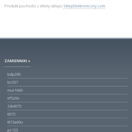
Produkt pochodzi z oferty sklepu
SklepElektroniczny.com
ZAMIENNIKI »
bdp285
bc557
mur1660
irf520n
2sk4075
tl072
tk15a60u
pc123