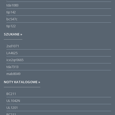
tda1083
tip142
bc547c
tip122
SZUKANE »
2sd1071
LA4625
ice2qr0665
tda7313
mab8049
NOTY KATALOGOWE »
BC211
UL1042N
UL1201
BC211