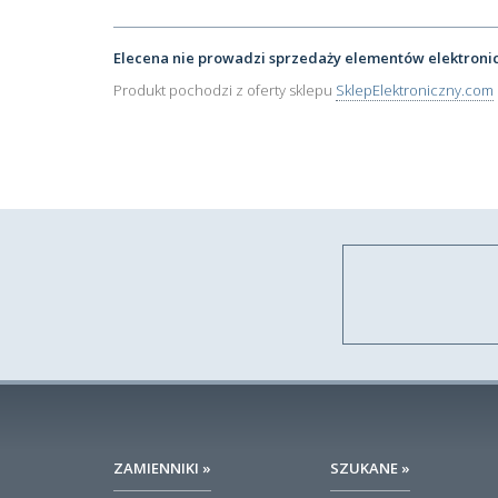
Elecena nie prowadzi sprzedaży elementów elektroni
Produkt pochodzi z oferty sklepu
SklepElektroniczny.com
ZAMIENNIKI »
SZUKANE »