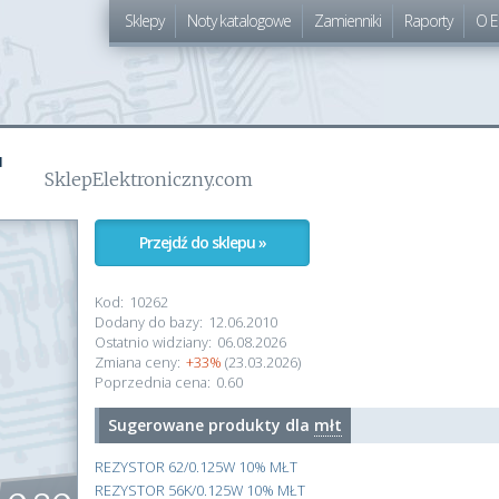
Sklepy
Noty katalogowe
Zamienniki
Raporty
O E
T
SklepElektroniczny.com
Przejdź do sklepu »
Kod:
10262
Dodany do bazy:
12.06.2010
Ostatnio widziany:
06.08.2026
Zmiana ceny:
+33%
(23.03.2026)
Poprzednia cena:
0.60
Sugerowane produkty dla
młt
REZYSTOR 62/0.125W 10% MŁT
REZYSTOR 56K/0.125W 10% MŁT