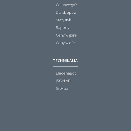
Co nowego?
Dla sklepów
Statystyki
Raporty
Ceny w górę
Ceny w dół
TECHNIKALIA
ElecenaBot
JSON API
GitHub