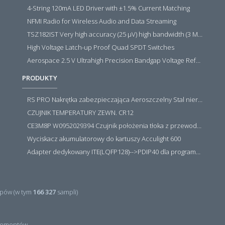
4-String 120mA LED Driver with ±1.5% Current Matching
NFMI Radio for Wireless Audio and Data Streaming
TSZ182IST Very high accuracy (25 µV) high bandwidth (3 MHz) zero drift 5 V operational amplifiers
High Voltage Latch-up Proof Quad SPDT Switches
Aerospace 2.5 V Ultrahigh Precision Bandgap Voltage Reference
PRODUKTY
RS PRO Nakrętka zabezpieczająca Aeroszczelny Stal nierdzewna 316 Zwykłe
CZUJNIK TEMPERATURY ZEWN. CR12
CE3M8P W0952029394 Czujnik położenia tłoka z przewodem i złączem M8, PNP NO, 10...30VDC, 100mA, METALWORK, METAL WORK jak MZT1-0
Wyciskacz akumulatorowy do kartuszy Acculight 600
Adapter dedykowany ITE(LQFP128)-->PDIP40 dla programatora RT809H/RT809F (simple)
pów (w tym
166 327
sampli)
ementów.