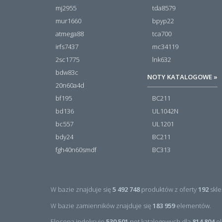
mj2955
tda8579
mur1660
bpyp22
atmega88
tca700
irfs7437
mc34119
2sc1775
lnk632
bdw83c
NOTY KATALOGOWE »
20n60a4d
bf195
BC211
bd136
UL1042N
bc557
UL1201
bdy24
BC211
fgh40n60smdf
BC313
W bazie znajduje się
5 492 748
produktów z oferty
192
skle
W bazie zamienników znajduje się
183 959
elementów.
Elecena indeksuje
530 501
not katalogowych dla
814 804
el