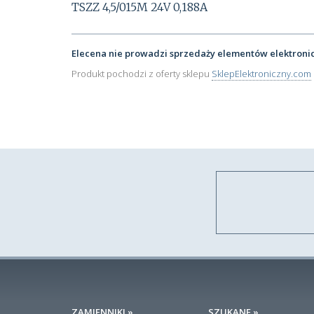
TSZZ 4,5/015M 24V 0,188A
Elecena nie prowadzi sprzedaży elementów elektroni
Produkt pochodzi z oferty sklepu
SklepElektroniczny.com
ZAMIENNIKI »
SZUKANE »