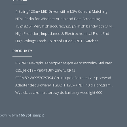
4-String 120mA LED Driver with ±1.5% Current Matching
NFMI Radio for Wireless Audio and Data Streaming
TSZ182IST Very high accuracy (25 µV) high bandwidth (3 MHz) zero drift 5 V operational amplifiers
High Precision, Impedance & Electrochemical Front End
High Voltage Latch-up Proof Quad SPDT Switches
PRODUKTY
RS PRO Nakrętka zabezpieczająca Aeroszczelny Stal nierdzewna 316 Zwykłe
CZUJNIK TEMPERATURY ZEWN. CR12
CE3M8P W0952029394 Czujnik położenia tłoka z przewodem i złączem M8, PNP NO, 10...30VDC, 100mA, METALWORK, METAL WORK jak MZT1-0
Adapter dedykowany ITE(LQFP128)-->PDIP40 dla programatora RT809H/RT809F (simple)
Wyciskacz akumulatorowy do kartuszy Acculight 600
pów (w tym
166 361
sampli)