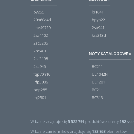
by255
lb1641
20n60a4d
bpyp22
lme49720
2sb941
2sa1102
kss213d
2sc3205
2n5401
NOTY KATALOGOWE »
2sc3198
2sc945
BC211
fqp70n10
UL1042N
irfp3006
UL1201
bdp285
BC211
mj2501
BC313
W bazie znajduje się
5 522 791
produktów z oferty
192
skle
W bazie zamienników znajduje się
183 953
elementów.