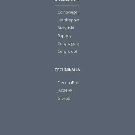
Co nowego?
Dla sklepów
Statystyki
Raporty
Ceny w górę
Ceny w dół
TECHNIKALIA
ElecenaBot
JSON API
GitHub