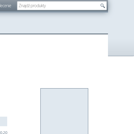
lecenie
0.20