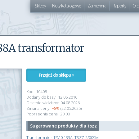
Sklepy
Noty katalogowe
Zamienniki
Raporty
O E
88A transformator
Przejdź do sklepu »
Kod:
10408
Dodany do bazy:
13.06.2010
Ostatnio widziany:
04.08.2026
Zmiana ceny:
+8%
(22.05.2025)
Poprzednia cena:
20.00
Sugerowane produkty dla
tszz
Transformator 15V 0,133A, TSZZ-2/009M
1