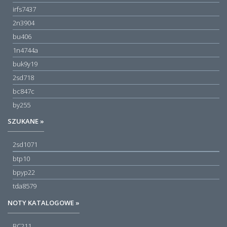
irfs7437
2n3904
bu406
1n4744a
buk9y19
2sd718
bc847c
by255
SZUKANE »
2sd1071
btp10
bpyp22
tda8579
NOTY KATALOGOWE »
BC211