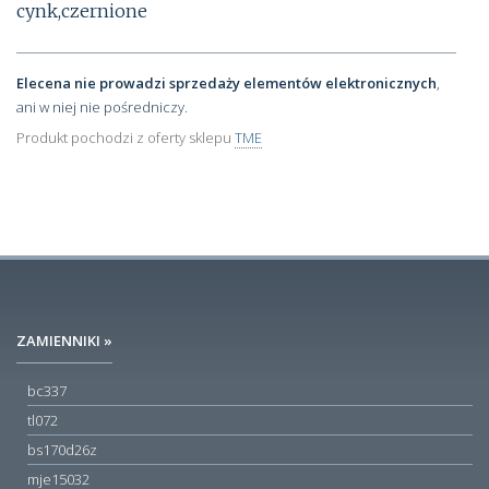
cynk,czernione
Elecena nie prowadzi sprzedaży elementów elektronicznych
,
ani w niej nie pośredniczy.
Produkt pochodzi z oferty sklepu
TME
ZAMIENNIKI »
bc337
tl072
bs170d26z
mje15032