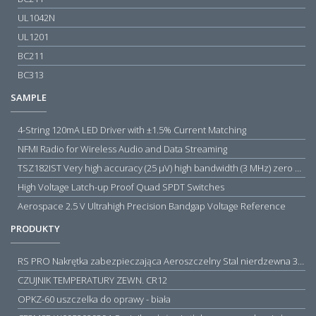
UL1042N
UL1201
BC211
BC313
SAMPLE
4-String 120mA LED Driver with ±1.5% Current Matching
NFMI Radio for Wireless Audio and Data Streaming
TSZ182IST Very high accuracy (25 µV) high bandwidth (3 MHz) zero drift 5 V operational amplifiers
High Voltage Latch-up Proof Quad SPDT Switches
Aerospace 2.5 V Ultrahigh Precision Bandgap Voltage Reference
PRODUKTY
RS PRO Nakrętka zabezpieczająca Aeroszczelny Stal nierdzewna 316 Zwykłe
CZUJNIK TEMPERATURY ZEWN. CR12
OPKZ-60 uszczelka do oprawy - biała