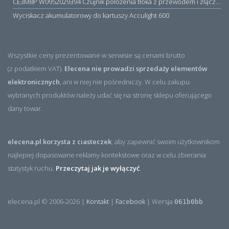
CE3M8P W0952029394 Czujnik położenia tłoka z przewodem i złączem M8, PNP NO, 10...30VDC, 100mA, METALWORK, METAL WORK jak MZT1-0
Wyciskacz akumulatorowy do kartuszy Acculight 600
Wszystkie ceny prezentowane w serwisie są cenami brutto
(z podatkiem VAT).
Elecena nie prowadzi sprzedaży elementów
elektronicznych
, ani w niej nie pośredniczy. W celu zakupu
wybranych produktów należy udać się na stronę sklepu oferującego
dany towar.
elecena.pl korzysta z ciasteczek
, aby zapewnić swoim użytkownikom
najlepiej dopasowane reklamy kontekstowe oraz w celu zbierania
statystyk ruchu.
Przeczytaj jak je wyłączyć
.
elecena.pl © 2006-2026 |
Kontakt
|
Facebook
| Wersja
061b0bb