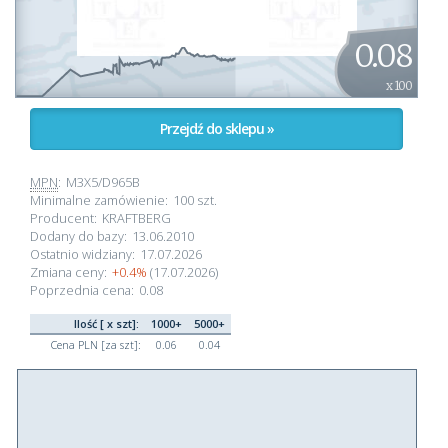
0.08
x 100
Przejdź do sklepu »
MPN
:
M3X5/D965B
Minimalne zamówienie:
100 szt.
Producent:
KRAFTBERG
Dodany do bazy:
13.06.2010
Ostatnio widziany:
17.07.2026
Zmiana ceny:
+0.4%
(17.07.2026)
Poprzednia cena:
0.08
Ilość [ x szt]:
1000+
5000+
Cena PLN [za szt]:
0.06
0.04