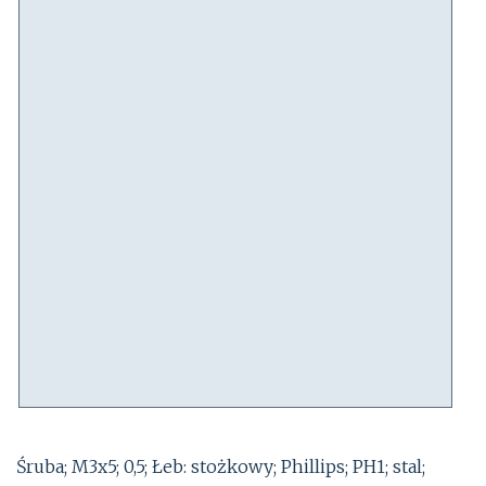
Śruba; M3x5; 0,5; Łeb: stożkowy; Phillips; PH1; stal;