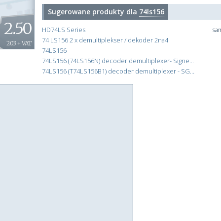
Sugerowane produkty dla
74ls156
2.50
HD74LS Series
sa
74 LS156 2 x demultiplekser / dekoder 2na4
2.03 + VAT
74LS156
74LS156 (74LS156N) decoder demultiplexer- Signetics
74LS156 (T74LS156B1) decoder demultiplexer - SGS-Thomson