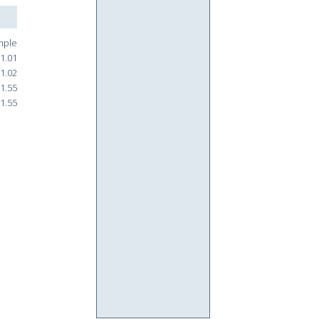
mple
1.01
1.02
1.55
1.55