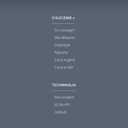
O ELECENIE »
Co nowego?
Dla sklepów
Statystyki
Raporty
Ceny w górę
Ceny w dół
TECHNIKALIA
ElecenaBot
JSON API
GitHub