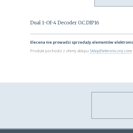
Dual 1-Of-4 Decoder O.C.DIP16
Elecena nie prowadzi sprzedaży elementów elektroni
Produkt pochodzi z oferty sklepu
SklepElektroniczny.com