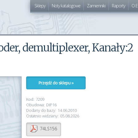
Sklepy
Noty katalogowe
Zamienniki
Raporty
O E
coder, demultiplexer, Kanały:2
Przejdź do sklepu »
Kod:
7209
Obudowa:
DIP16
Dodany do bazy:
14.06.2010
Ostatnio widziany:
05.08.2026
74LS156