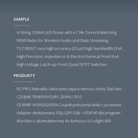
SAMPLE
4-String 120mA LED Driver with ±1.5% Current Matching
NFMI Radio for Wireless Audio and Data Streaming
TSZ182IST Very high accuracy (25 µV) high bandwidth (3 MHz) zero drift 5 V operational amplifiers
High Precision, Impedance & Electrochemical Front End
High Voltage Latch-up Proof Quad SPDT Switches
PRODUKTY
RS PRO Nakrętka zabezpieczająca Aeroszczelny Stal nierdzewna 316 Zwykłe
CZUJNIK TEMPERATURY ZEWN. CR12
CE3M8P W0952029394 Czujnik położenia tłoka z przewodem i złączem M8, PNP NO, 10...30VDC, 100mA, METALWORK, METAL WORK jak MZT1-0
Adapter dedykowany ITE(LQFP128)-->PDIP40 dla programatora RT809H/RT809F (simple)
Wyciskacz akumulatorowy do kartuszy Acculight 600