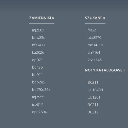
ZAMIENNIKI »
SZUKANE »
mj2501
fra2c
bdw83c
tda8579
irfs7437
mc34119
ku202e
an7164
op07c
2sa1145
bd136
NOTY KATALOGOWE »
bd911
bdp285
BC211
bs170d26z
UL1042N
mj2955
UL1201
isp817
BC211
opa2604
BC313