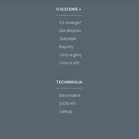
O ELECENIE »
Co nowego?
Dla sklepów
Statystyki
Raporty
Ceny w górę
Ceny w dół
TECHNIKALIA
ElecenaBot
JSON API
GitHub