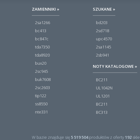
ZAMIENNIKI »
SZUKANE »
2sa1266
bd203
bc413
2sd718
bc847c
upc4570
tda7350
2sa1145
tda8920
2sb941
bux20
NOTY KATALOGOWE »
2sc945
buk7608
BC211
2sc2603
UL1042N
tip122
UL1201
ss8550
BC211
nte331
BC313
W bazie znajduje się
5 519 504
produktów z oferty
192
skle