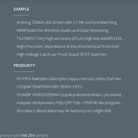
SAMPLE
4-String 120mA LED Driver with ±1.5% Current Matching
NFMI Radio for Wireless Audio and Data Streaming
TSZ182IST Very high accuracy (25 µV) high bandwidth (3 MHz) zero drift 5 V operational amplifiers
High Precision, Impedance & Electrochemical Front End
High Voltage Latch-up Proof Quad SPDT Switches
PRODUKTY
RS PRO Nakrętka zabezpieczająca Aeroszczelny Stal nierdzewna 316 Zwykłe
CZUJNIK TEMPERATURY ZEWN. CR12
CE3M8P W0952029394 Czujnik położenia tłoka z przewodem i złączem M8, PNP NO, 10...30VDC, 100mA, METALWORK, METAL WORK jak MZT1-0
Adapter dedykowany ITE(LQFP128)-->PDIP40 dla programatora RT809H/RT809F (simple)
Wyciskacz akumulatorowy do kartuszy Acculight 600
pów (w tym
166 254
sampli)