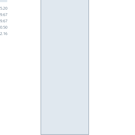
5.20
9.67
9.67
0.50
2.16