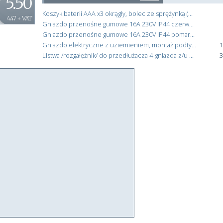
5.50
Koszyk baterii AAA x3 okrągły, bolec ze sprężynką (do latarek)
4.47 + VAT
Gniazdo przenośne gumowe 16A 230V IP44 czerwone AEI602279-R
Gniazdo przenośne gumowe 16A 230V IP44 pomarańczowe AEI602279-O
Gniazdo elektryczne z uziemieniem, montaż podtynkowy, kolor biały, EMOS A6001.0
1
Listwa /rozgałęźnik/ do przedłużacza 4‑gniazda z/u gumowe IP44 AEI602234-L
3