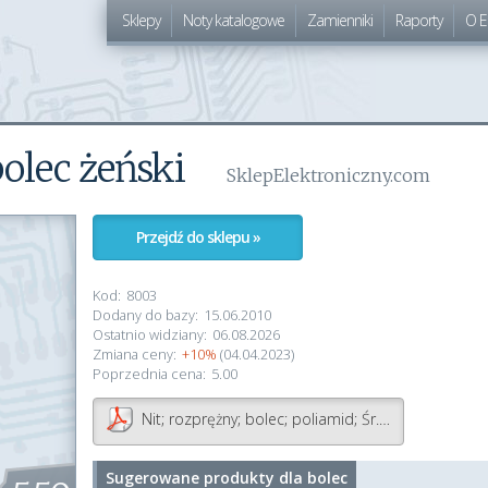
Sklepy
Noty katalogowe
Zamienniki
Raporty
O E
olec żeński
SklepElektroniczny.com
Przejdź do sklepu »
Kod:
8003
Dodany do bazy:
15.06.2010
Ostatnio widziany:
06.08.2026
Zmiana ceny:
+10%
(04.04.2023)
Poprzednia cena:
5.00
Nit; rozprężny; bolec; poliamid; Śr. otw. mont: 6,3mm; kolor: czarny; UL94V-2; KSS WIRING; SR-614; op/100szt
Sugerowane produkty dla
bolec