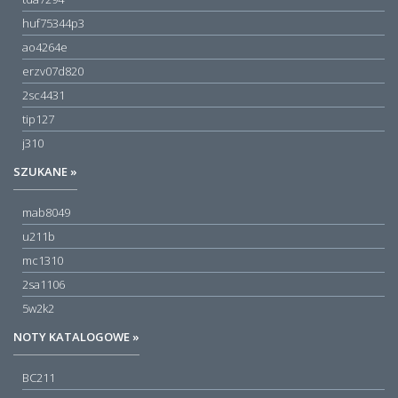
huf75344p3
ao4264e
erzv07d820
2sc4431
tip127
j310
SZUKANE »
mab8049
u211b
mc1310
2sa1106
5w2k2
NOTY KATALOGOWE »
BC211