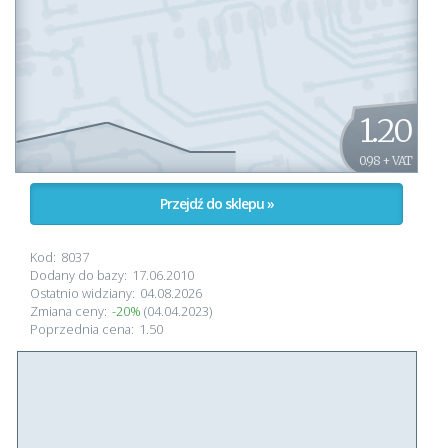
1.20
0.98 + VAT
Przejdź do sklepu »
Kod:
8037
Dodany do bazy:
17.06.2010
Ostatnio widziany:
04.08.2026
Zmiana ceny:
-20%
(04.04.2023)
Poprzednia cena:
1.50