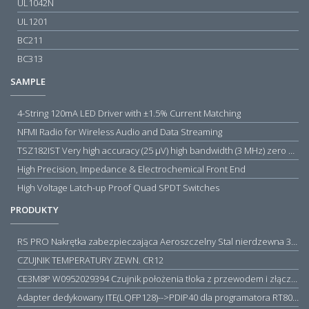
UL1042N
UL1201
BC211
BC313
SAMPLE
4-String 120mA LED Driver with ±1.5% Current Matching
NFMI Radio for Wireless Audio and Data Streaming
TSZ182IST Very high accuracy (25 µV) high bandwidth (3 MHz) zero drift 5 V operational amplifiers
High Precision, Impedance & Electrochemical Front End
High Voltage Latch-up Proof Quad SPDT Switches
PRODUKTY
RS PRO Nakrętka zabezpieczająca Aeroszczelny Stal nierdzewna 316 Zwykłe
CZUJNIK TEMPERATURY ZEWN. CR12
CE3M8P W0952029394 Czujnik położenia tłoka z przewodem i złączem M8, PNP NO, 10...30VDC, 100mA, METALWORK, METAL WORK jak MZT1-0
Adapter dedykowany ITE(LQFP128)-->PDIP40 dla programatora RT809H/RT809F (simple)