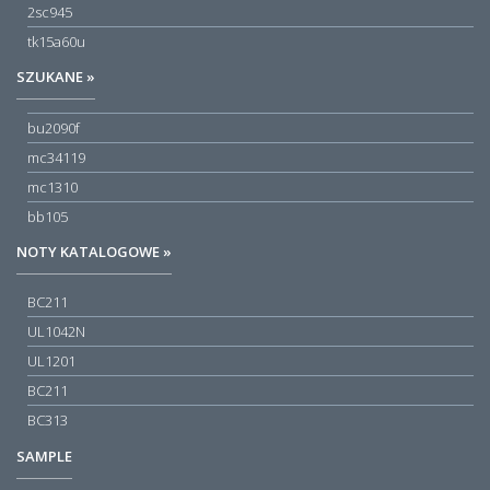
2sc945
tk15a60u
SZUKANE »
bu2090f
mc34119
mc1310
bb105
NOTY KATALOGOWE »
BC211
UL1042N
UL1201
BC211
BC313
SAMPLE