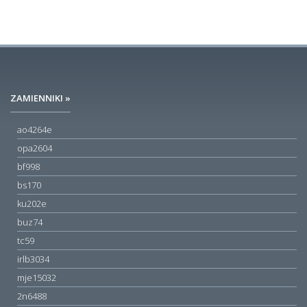
ZAMIENNIKI »
ao4264e
opa2604
bf998
bs170
ku202e
buz74
tc59
irlb3034
mje15032
2n6488