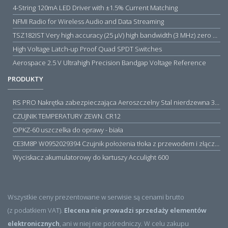
4-String 120mA LED Driver with ±1.5% Current Matching
NFMI Radio for Wireless Audio and Data Streaming
TSZ182IST Very high accuracy (25 µV) high bandwidth (3 MHz) zero drift 5 V operational amplifiers
High Voltage Latch-up Proof Quad SPDT Switches
Aerospace 2.5 V Ultrahigh Precision Bandgap Voltage Reference
PRODUKTY
RS PRO Nakrętka zabezpieczająca Aeroszczelny Stal nierdzewna 316 Zwykłe
CZUJNIK TEMPERATURY ZEWN. CR12
OPKZ-60 uszczelka do oprawy - biała
CE3M8P W0952029394 Czujnik położenia tłoka z przewodem i złączem M8, PNP NO, 10...30VDC, 100mA, METALWORK, METAL WORK jak MZT1-0
Wyciskacz akumulatorowy do kartuszy Acculight 600
Wszystkie ceny prezentowane w serwisie są cenami brutto
(z podatkiem VAT).
Elecena nie prowadzi sprzedaży elementów
elektronicznych
, ani w niej nie pośredniczy. W celu zakupu