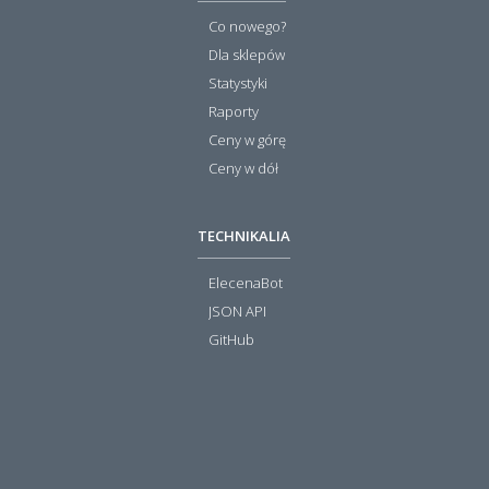
Co nowego?
Dla sklepów
Statystyki
Raporty
Ceny w górę
Ceny w dół
TECHNIKALIA
ElecenaBot
JSON API
GitHub