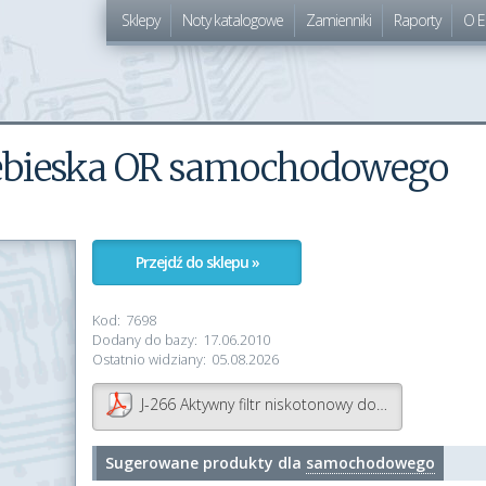
Sklepy
Noty katalogowe
Zamienniki
Raporty
O E
ebieska OR samochodowego
Przejdź do sklepu »
Kod:
7698
Dodany do bazy:
17.06.2010
Ostatnio widziany:
05.08.2026
J-266 Aktywny filtr niskotonowy do subwoofera samochodowego
Sugerowane produkty dla
samochodowego