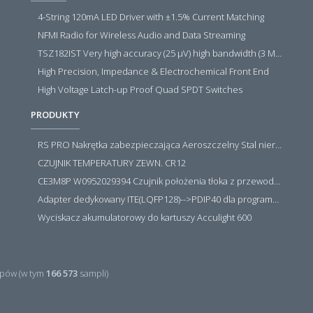
4-String 120mA LED Driver with ±1.5% Current Matching
NFMI Radio for Wireless Audio and Data Streaming
TSZ182IST Very high accuracy (25 µV) high bandwidth (3 MHz) zero drift 5 V operational amplifiers
High Precision, Impedance & Electrochemical Front End
High Voltage Latch-up Proof Quad SPDT Switches
PRODUKTY
RS PRO Nakrętka zabezpieczająca Aeroszczelny Stal nierdzewna 316 Zwykłe
CZUJNIK TEMPERATURY ZEWN. CR12
CE3M8P W0952029394 Czujnik położenia tłoka z przewodem i złączem M8, PNP NO, 10...30VDC, 100mA, METALWORK, METAL WORK jak MZT1-0
Adapter dedykowany ITE(LQFP128)-->PDIP40 dla programatora RT809H/RT809F (simple)
Wyciskacz akumulatorowy do kartuszy Acculight 600
pów (w tym
166 573
sampli)