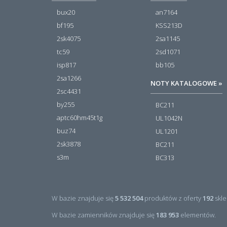
bux20
an7164
bf195
KSS213D
2sk4075
2sa1145
tc59
2sd1071
isp817
bb105
2sa1266
NOTY KATALOGOWE »
2sc4431
by255
BC211
aptc60hm45t1g
UL1042N
buz74
UL1201
2sk3878
BC211
s3m
BC313
W bazie znajduje się
5 532 504
produktów z oferty
192
skle
W bazie zamienników znajduje się
183 953
elementów.