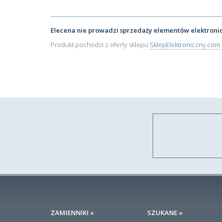
Elecena nie prowadzi sprzedaży elementów elektroni
Produkt pochodzi z oferty sklepu
SklepElektroniczny.com
ZAMIENNIKI »
SZUKANE »