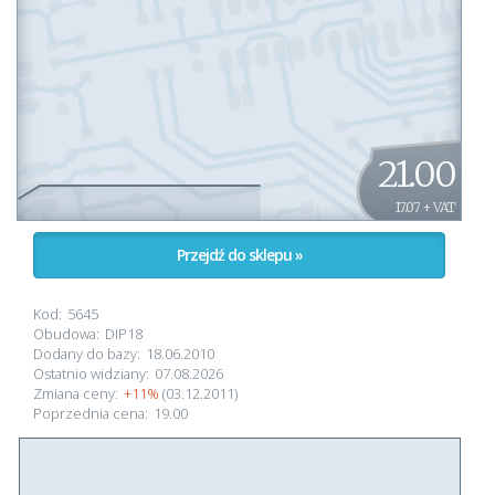
21.00
17.07 + VAT
Przejdź do sklepu »
Kod:
5645
Obudowa:
DIP18
Dodany do bazy:
18.06.2010
Ostatnio widziany:
07.08.2026
Zmiana ceny:
+11%
(03.12.2011)
Poprzednia cena:
19.00