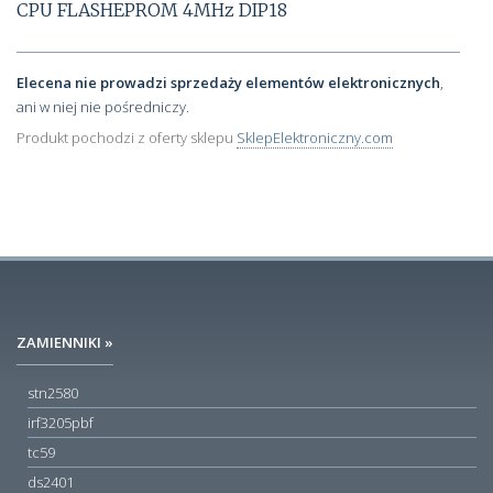
CPU FLASHEPROM 4MHz DIP18
Elecena nie prowadzi sprzedaży elementów elektronicznych
,
ani w niej nie pośredniczy.
Produkt pochodzi z oferty sklepu
SklepElektroniczny.com
ZAMIENNIKI »
stn2580
irf3205pbf
tc59
ds2401