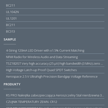
BC211
UL1042N
UL1201
BC211
BC313
SAMPLE
4-String 120mA LED Driver with ±1.5% Current Matching
NFMI Radio for Wireless Audio and Data Streaming
TSZ182IST Very high accuracy (25 µV) high bandwidth (3 MHz) zero drift 5 V operational amplifiers
High Voltage Latch-up Proof Quad SPDT Switches
Aerospace 2.5 V Ultrahigh Precision Bandgap Voltage Reference
PRODUKTY
RS PRO Nakrętka zabezpieczająca Aeroszczelny Stal nierdzewna 316 Zwykłe
CZUJNIK TEMPERATURY ZEWN. CR12