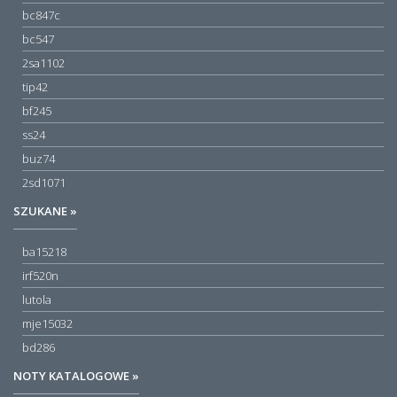
bc847c
bc547
2sa1102
tip42
bf245
ss24
buz74
2sd1071
SZUKANE »
ba15218
irf520n
lutola
mje15032
bd286
NOTY KATALOGOWE »