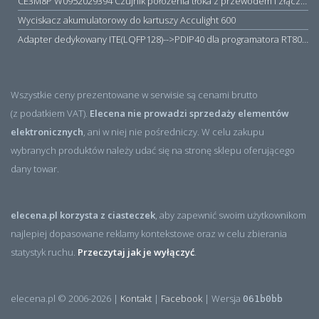
CE3M8P W0952029394 Czujnik położenia tłoka z przewodem i złączem M8, PNP NO, 10...30VDC, 100mA, METALWORK, METAL WORK jak MZT1-0
Wyciskacz akumulatorowy do kartuszy Acculight 600
Adapter dedykowany ITE(LQFP128)-->PDIP40 dla programatora RT809H/RT809F (simple)
Wszystkie ceny prezentowane w serwisie są cenami brutto
(z podatkiem VAT).
Elecena nie prowadzi sprzedaży elementów
elektronicznych
, ani w niej nie pośredniczy. W celu zakupu
wybranych produktów należy udać się na stronę sklepu oferującego
dany towar.
elecena.pl korzysta z ciasteczek
, aby zapewnić swoim użytkownikom
najlepiej dopasowane reklamy kontekstowe oraz w celu zbierania
statystyk ruchu.
Przeczytaj jak je wyłączyć
.
elecena.pl © 2006-2026 |
Kontakt
|
Facebook
| Wersja
061b0bb