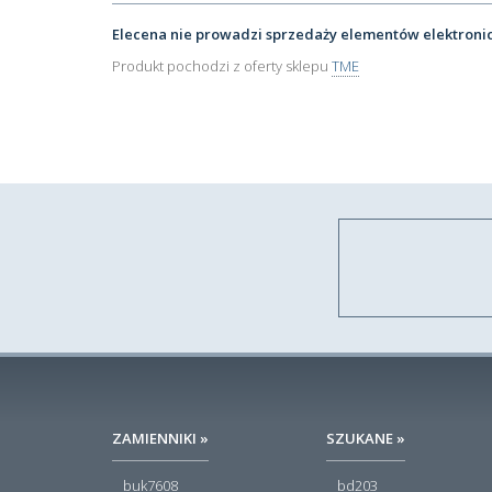
Elecena nie prowadzi sprzedaży elementów elektroni
Produkt pochodzi z oferty sklepu
TME
ZAMIENNIKI »
SZUKANE »
buk7608
bd203