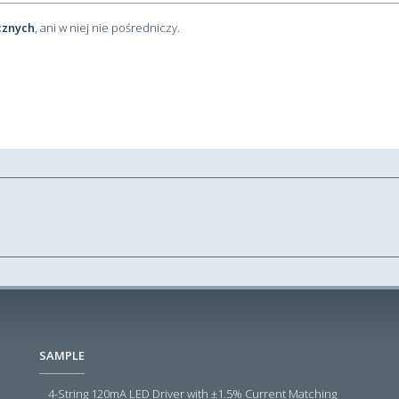
cznych
, ani w niej nie pośredniczy.
SAMPLE
4-String 120mA LED Driver with ±1.5% Current Matching