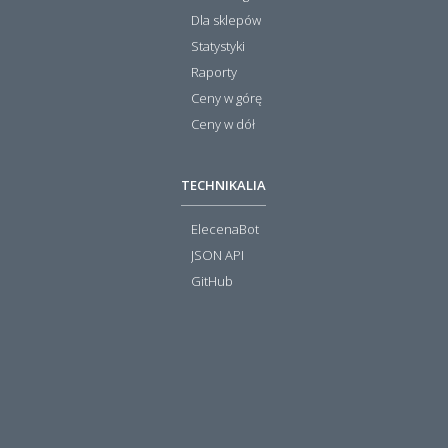
Dla sklepów
Statystyki
Raporty
Ceny w górę
Ceny w dół
TECHNIKALIA
ElecenaBot
JSON API
GitHub