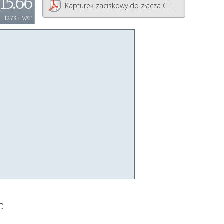
15.66
Kapturek zaciskowy do złacza CLED-A59-0218
12.73 + VAT
C