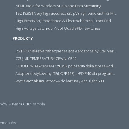
NFMI Radio for Wireless Audio and Data Streaming
TSZ182IST Very high accuracy (25 µV) high bandwidth (3 MHz) zero drift 5 V operational amplifiers
High Precision, Impedance & Electrochemical Front End
High Voltage Latch-up Proof Quad SPDT Switches
PRODUKTY
RS PRO Nakrętka zabezpieczająca Aeroszczelny Stal nierdzewna 316 Zwykłe
CZUJNIK TEMPERATURY ZEWN. CR12
CE3M8P W0952029394 Czujnik położenia tłoka z przewodem i złączem M8, PNP NO, 10...30VDC, 100mA, METALWORK, METAL WORK jak MZT1-0
Adapter dedykowany ITE(LQFP128)-->PDIP40 dla programatora RT809H/RT809F (simple)
Wyciskacz akumulatorowy do kartuszy Acculight 600
pów (w tym
166 361
sampli)
ementów.