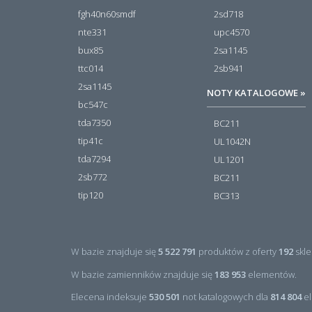
fgh40n60smdf
2sd718
nte331
upc4570
bux85
2sa1145
ttc014
2sb941
2sa1145
NOTY KATALOGOWE »
bc547c
tda7350
BC211
tip41c
UL1042N
tda7294
UL1201
2sb772
BC211
tip120
BC313
W bazie znajduje się
5 522 791
produktów z oferty
192
skle
W bazie zamienników znajduje się
183 953
elementów.
Elecena indeksuje
530 501
not katalogowych dla
814 804
el