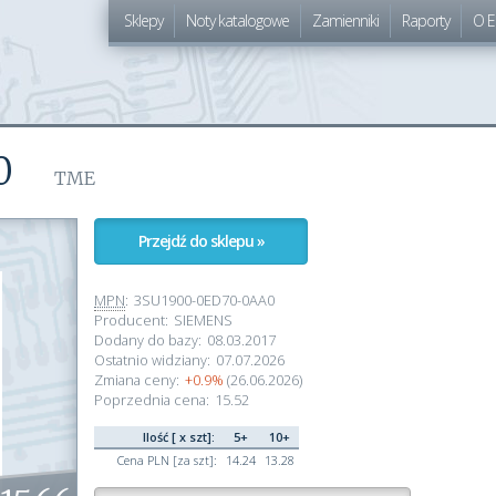
Sklepy
Noty katalogowe
Zamienniki
Raporty
O E
0
TME
Przejdź do sklepu »
MPN
:
3SU1900-0ED70-0AA0
Producent:
SIEMENS
Dodany do bazy:
08.03.2017
Ostatnio widziany:
07.07.2026
Zmiana ceny:
+0.9%
(26.06.2026)
Poprzednia cena:
15.52
Ilość [ x szt]:
5+
10+
Cena PLN [za szt]:
14.24
13.28