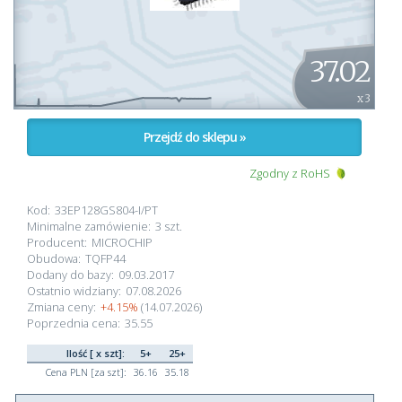
37.02
x 3
Przejdź do sklepu »
Zgodny z RoHS
Kod:
33EP128GS804-I/PT
Minimalne zamówienie:
3 szt.
Producent:
MICROCHIP
Obudowa:
TQFP44
Dodany do bazy:
09.03.2017
Ostatnio widziany:
07.08.2026
Zmiana ceny:
+4.15%
(14.07.2026)
Poprzednia cena:
35.55
Ilość [ x szt]:
5+
25+
Cena PLN [za szt]:
36.16
35.18