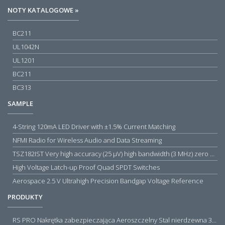
NOTY KATALOGOWE »
BC211
UL1042N
UL1201
BC211
BC313
SAMPLE
4-String 120mA LED Driver with ±1.5% Current Matching
NFMI Radio for Wireless Audio and Data Streaming
TSZ182IST Very high accuracy (25 µV) high bandwidth (3 MHz) zero drift 5 V operational amplifiers
High Voltage Latch-up Proof Quad SPDT Switches
Aerospace 2.5 V Ultrahigh Precision Bandgap Voltage Reference
PRODUKTY
RS PRO Nakrętka zabezpieczająca Aeroszczelny Stal nierdzewna 316 Zwykłe