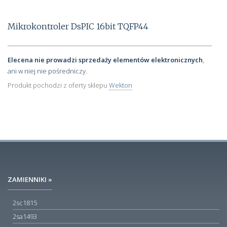
Mikrokontroler DsPIC 16bit TQFP44
Elecena nie prowadzi sprzedaży elementów elektronicznych
,
ani w niej nie pośredniczy.
Produkt pochodzi z oferty sklepu
Wekton
ZAMIENNIKI »
2sc1815
2sa1493