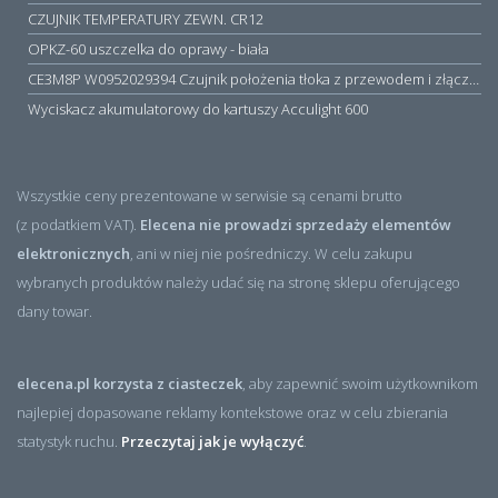
CZUJNIK TEMPERATURY ZEWN. CR12
OPKZ-60 uszczelka do oprawy - biała
CE3M8P W0952029394 Czujnik położenia tłoka z przewodem i złączem M8, PNP NO, 10...30VDC, 100mA, METALWORK, METAL WORK jak MZT1-0
Wyciskacz akumulatorowy do kartuszy Acculight 600
Wszystkie ceny prezentowane w serwisie są cenami brutto
(z podatkiem VAT).
Elecena nie prowadzi sprzedaży elementów
elektronicznych
, ani w niej nie pośredniczy. W celu zakupu
wybranych produktów należy udać się na stronę sklepu oferującego
dany towar.
elecena.pl korzysta z ciasteczek
, aby zapewnić swoim użytkownikom
najlepiej dopasowane reklamy kontekstowe oraz w celu zbierania
statystyk ruchu.
Przeczytaj jak je wyłączyć
.