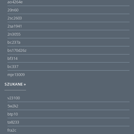
ao4264e
20n60
2sc2603
2sa1941
2n3055
bc237a
bs170d26z
bf314
bc337
mje13009
SZUKANE »
v23100
5w2k2
btp10
ta8233
fra2c