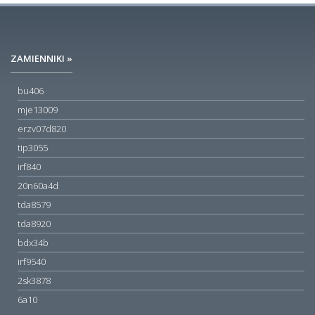
ZAMIENNIKI »
bu406
mje13009
erzv07d820
tip3055
irf840
20n60a4d
tda8579
tda8920
bdx34b
irf9540
2sk3878
6a10