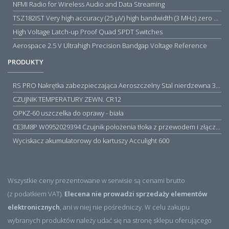
NFMI Radio for Wireless Audio and Data Streaming
TSZ182IST Very high accuracy (25 µV) high bandwidth (3 MHz) zero drift 5 V operational amplifiers
High Voltage Latch-up Proof Quad SPDT Switches
Aerospace 2.5 V Ultrahigh Precision Bandgap Voltage Reference
PRODUKTY
RS PRO Nakrętka zabezpieczająca Aeroszczelny Stal nierdzewna 316 Zwykłe
CZUJNIK TEMPERATURY ZEWN. CR12
OPKZ-60 uszczelka do oprawy - biała
CE3M8P W0952029394 Czujnik położenia tłoka z przewodem i złączem M8, PNP NO, 10...30VDC, 100mA, METALWORK, METAL WORK jak MZT1-0
Wyciskacz akumulatorowy do kartuszy Acculight 600
Wszystkie ceny prezentowane w serwisie są cenami brutto
(z podatkiem VAT).
Elecena nie prowadzi sprzedaży elementów
elektronicznych
, ani w niej nie pośredniczy. W celu zakupu
wybranych produktów należy udać się na stronę sklepu oferującego