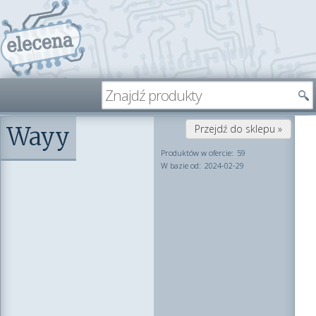
Wayy
Przejdź do sklepu »
Produktów w ofercie:
59
W bazie od:
2024-02-29