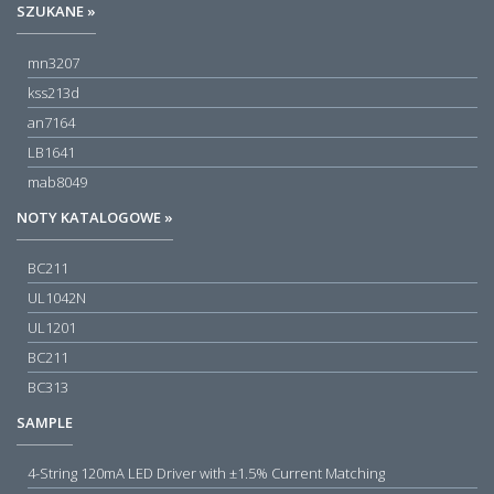
SZUKANE »
mn3207
kss213d
an7164
LB1641
mab8049
NOTY KATALOGOWE »
BC211
UL1042N
UL1201
BC211
BC313
SAMPLE
4-String 120mA LED Driver with ±1.5% Current Matching