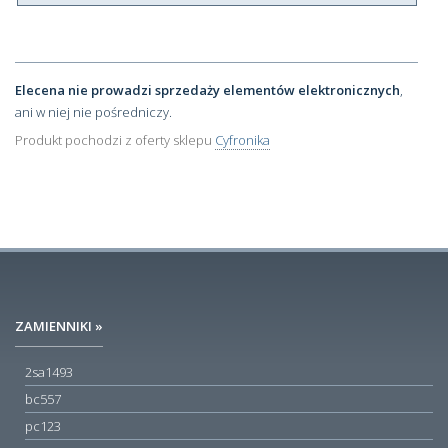
Elecena nie prowadzi sprzedaży elementów elektronicznych
,
ani w niej nie pośredniczy.
Produkt pochodzi z oferty sklepu
Cyfronika
ZAMIENNIKI »
2sa1493
bc557
pc123