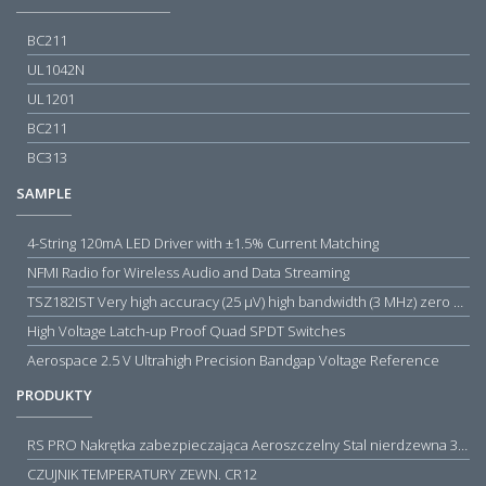
BC211
UL1042N
UL1201
BC211
BC313
SAMPLE
4-String 120mA LED Driver with ±1.5% Current Matching
NFMI Radio for Wireless Audio and Data Streaming
TSZ182IST Very high accuracy (25 µV) high bandwidth (3 MHz) zero drift 5 V operational amplifiers
High Voltage Latch-up Proof Quad SPDT Switches
Aerospace 2.5 V Ultrahigh Precision Bandgap Voltage Reference
PRODUKTY
RS PRO Nakrętka zabezpieczająca Aeroszczelny Stal nierdzewna 316 Zwykłe
CZUJNIK TEMPERATURY ZEWN. CR12