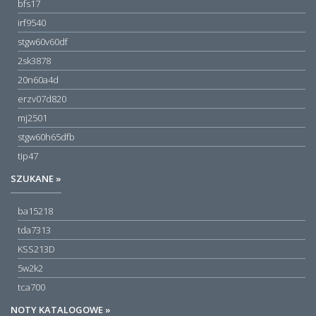
bfs17
irf9540
stgw60v60df
2sk3878
20n60a4d
erzv07d820
mj2501
stgw60h65dfb
tip47
SZUKANE »
ba15218
tda7313
KSS213D
5w2k2
tca700
NOTY KATALOGOWE »