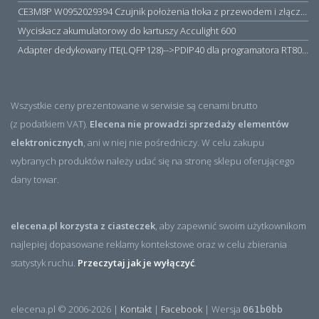
CE3M8P W0952029394 Czujnik położenia tłoka z przewodem i złączem M8, PNP NO, 10...30VDC, 100mA, METALWORK, METAL WORK jak MZT1-0
Wyciskacz akumulatorowy do kartuszy Acculight 600
Adapter dedykowany ITE(LQFP128)-->PDIP40 dla programatora RT809H/RT809F (simple)
Wszystkie ceny prezentowane w serwisie są cenami brutto
(z podatkiem VAT).
Elecena nie prowadzi sprzedaży elementów
elektronicznych
, ani w niej nie pośredniczy. W celu zakupu
wybranych produktów należy udać się na stronę sklepu oferującego
dany towar.
elecena.pl korzysta z ciasteczek
, aby zapewnić swoim użytkownikom
najlepiej dopasowane reklamy kontekstowe oraz w celu zbierania
statystyk ruchu.
Przeczytaj jak je wyłączyć
.
elecena.pl © 2006-2026 |
Kontakt
|
Facebook
| Wersja
061b0bb