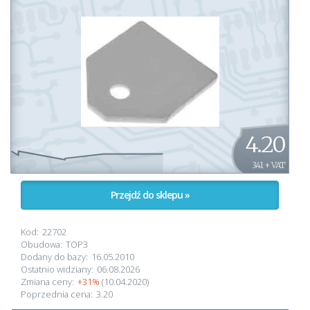
4.20
3.41 + VAT
Przejdź do sklepu »
Kod:
22702
Obudowa:
TOP3
Dodany do bazy:
16.05.2010
Ostatnio widziany:
06.08.2026
Zmiana ceny:
+31%
(10.04.2020)
Poprzednia cena:
3.20