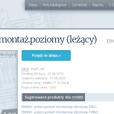
Sklepy
Noty katalogowe
Zamienniki
Raporty
O E
 montaż.poziomy (leżący)
ElS
dostępnij
Przejdź do sklepu »
MPN
:
PMPL-5K
Dodany do bazy:
07.06.2010
Ostatnio widziany:
07.08.2026
Zmiana ceny:
+44%
(17.10.2024)
Poprzednia cena:
0.90
Sugerowane produkty dla
rm065
RM065 - potencjometr montażowy obrotowy 50kΩ
RM065 - potencjometr montażowy obrotowy 100kΩ