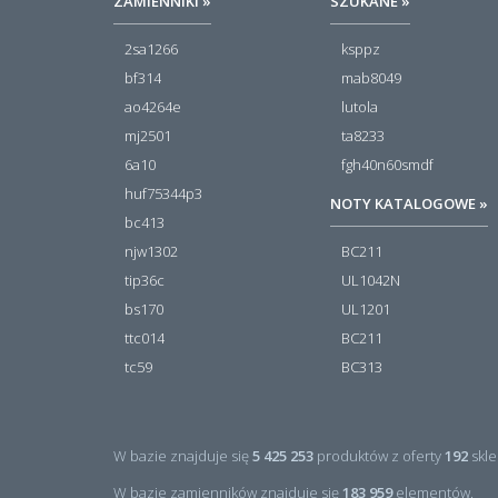
ZAMIENNIKI »
SZUKANE »
2sa1266
ksppz
bf314
mab8049
ao4264e
lutola
mj2501
ta8233
6a10
fgh40n60smdf
huf75344p3
NOTY KATALOGOWE »
bc413
njw1302
BC211
tip36c
UL1042N
bs170
UL1201
ttc014
BC211
tc59
BC313
W bazie znajduje się
5 425 253
produktów z oferty
192
skle
W bazie zamienników znajduje się
183 959
elementów.