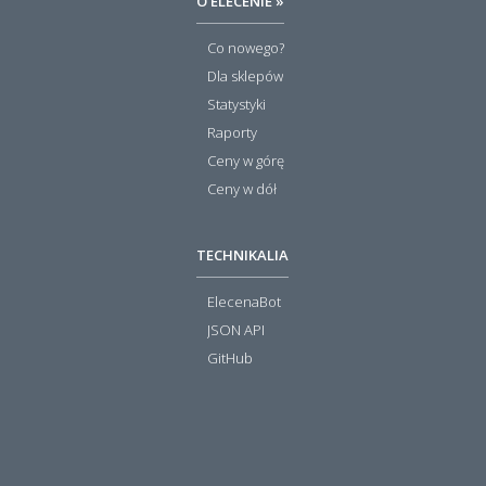
O ELECENIE »
Co nowego?
Dla sklepów
Statystyki
Raporty
Ceny w górę
Ceny w dół
TECHNIKALIA
ElecenaBot
JSON API
GitHub