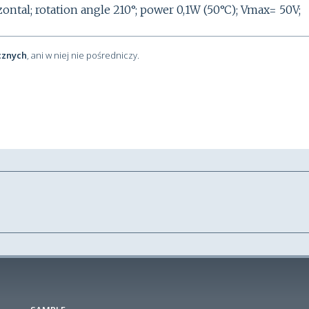
al; rotation angle 210°; power 0,1W (50°C); Vmax= 50V;
cznych
, ani w niej nie pośredniczy.