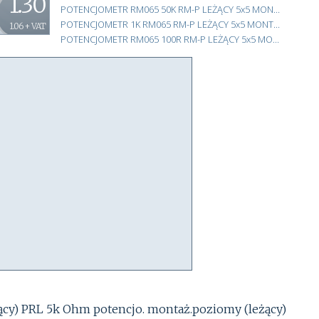
1.30
POTENCJOMETR RM065 50K RM-P LEŻĄCY 5x5 MONTAŻOWY
POTENCJOMETR 1K RM065 RM-P LEŻĄCY 5x5 MONTAŻOWY
1.06 + VAT
POTENCJOMETR RM065 100R RM-P LEŻĄCY 5x5 MONTAŻOWY
cy) PRL 5k Ohm potencjo. montaż.poziomy (leżący)