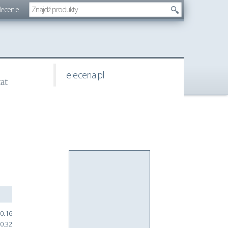
lecenie
elecena.pl
tat
0.16
0.32