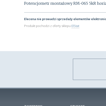
Potencjometr montażowy RM-065 5kR horizont
Elecena nie prowadzi sprzedaży elementów elektroni
Produkt pochodzi z oferty sklepu
ElStat