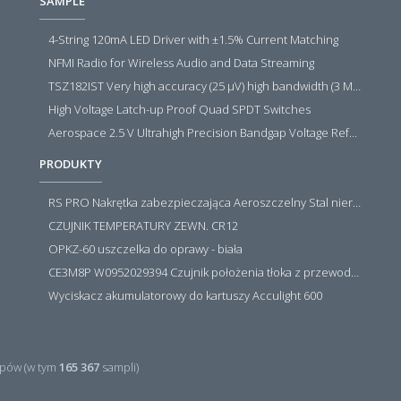
SAMPLE
4-String 120mA LED Driver with ±1.5% Current Matching
NFMI Radio for Wireless Audio and Data Streaming
TSZ182IST Very high accuracy (25 µV) high bandwidth (3 MHz) zero drift 5 V operational amplifiers
High Voltage Latch-up Proof Quad SPDT Switches
Aerospace 2.5 V Ultrahigh Precision Bandgap Voltage Reference
PRODUKTY
RS PRO Nakrętka zabezpieczająca Aeroszczelny Stal nierdzewna 316 Zwykłe
CZUJNIK TEMPERATURY ZEWN. CR12
OPKZ-60 uszczelka do oprawy - biała
CE3M8P W0952029394 Czujnik położenia tłoka z przewodem i złączem M8, PNP NO, 10...30VDC, 100mA, METALWORK, METAL WORK jak MZT1-0
Wyciskacz akumulatorowy do kartuszy Acculight 600
pów (w tym
165 367
sampli)