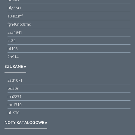
uly7741
z0405mf
fgh40n60smd
2sa1941
ss24
bf195
2n914
SZUKANE »
2sd1071
bd203
ma2831
mc1310
ul1970
NOTY KATALOGOWE »