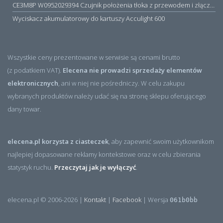
CE3M8P W0952029394 Czujnik położenia tłoka z przewodem i złączem M8, PNP NO, 10...30VDC, 100mA, METALWORK, METAL WORK jak MZT1-0
Wyciskacz akumulatorowy do kartuszy Acculight 600
Wszystkie ceny prezentowane w serwisie są cenami brutto
(z podatkiem VAT).
Elecena nie prowadzi sprzedaży elementów
elektronicznych
, ani w niej nie pośredniczy. W celu zakupu
wybranych produktów należy udać się na stronę sklepu oferującego
dany towar.
elecena.pl korzysta z ciasteczek
, aby zapewnić swoim użytkownikom
najlepiej dopasowane reklamy kontekstowe oraz w celu zbierania
statystyk ruchu.
Przeczytaj jak je wyłączyć
.
elecena.pl © 2006-2026 |
Kontakt
|
Facebook
| Wersja
061b0bb