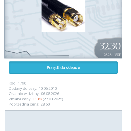
32.30
26.26 + VAT
Przejdź do sklepu »
Kod:
1790
Dodany do bazy:
10.06.2010
Ostatnio widziany:
06.08.2026
Zmiana ceny:
+13%
(27.03.2025)
Poprzednia cena:
28.60