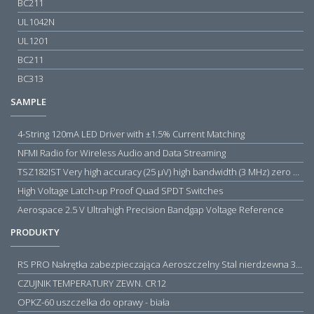
BC211
UL1042N
UL1201
BC211
BC313
SAMPLE
4-String 120mA LED Driver with ±1.5% Current Matching
NFMI Radio for Wireless Audio and Data Streaming
TSZ182IST Very high accuracy (25 µV) high bandwidth (3 MHz) zero drift 5 V operational amplifiers
High Voltage Latch-up Proof Quad SPDT Switches
Aerospace 2.5 V Ultrahigh Precision Bandgap Voltage Reference
PRODUKTY
RS PRO Nakrętka zabezpieczająca Aeroszczelny Stal nierdzewna 316 Zwykłe
CZUJNIK TEMPERATURY ZEWN. CR12
OPKZ-60 uszczelka do oprawy - biała