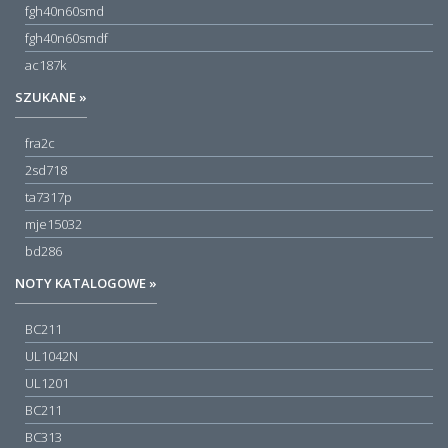
fgh40n60smd
fgh40n60smdf
ac187k
SZUKANE »
fra2c
2sd718
ta7317p
mje15032
bd286
NOTY KATALOGOWE »
BC211
UL1042N
UL1201
BC211
BC313