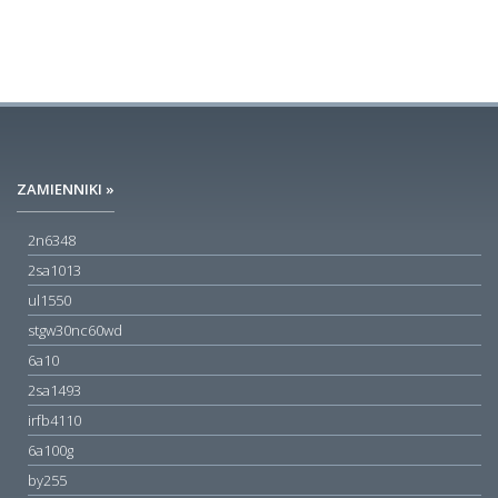
ZAMIENNIKI »
2n6348
2sa1013
ul1550
stgw30nc60wd
6a10
2sa1493
irfb4110
6a100g
by255