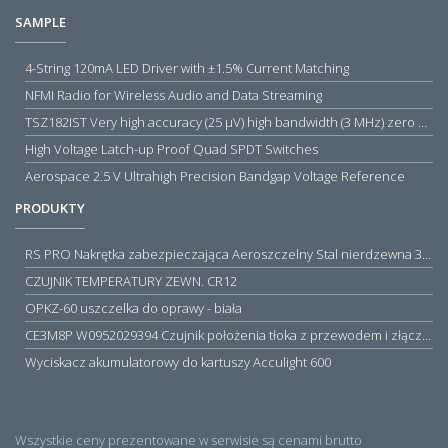
SAMPLE
4-String 120mA LED Driver with ±1.5% Current Matching
NFMI Radio for Wireless Audio and Data Streaming
TSZ182IST Very high accuracy (25 µV) high bandwidth (3 MHz) zero drift 5 V operational amplifiers
High Voltage Latch-up Proof Quad SPDT Switches
Aerospace 2.5 V Ultrahigh Precision Bandgap Voltage Reference
PRODUKTY
RS PRO Nakrętka zabezpieczająca Aeroszczelny Stal nierdzewna 316 Zwykłe
CZUJNIK TEMPERATURY ZEWN. CR12
OPKZ-60 uszczelka do oprawy - biała
CE3M8P W0952029394 Czujnik położenia tłoka z przewodem i złączem M8, PNP NO, 10...30VDC, 100mA, METALWORK, METAL WORK jak MZT1-0
Wyciskacz akumulatorowy do kartuszy Acculight 600
Wszystkie ceny prezentowane w serwisie są cenami brutto