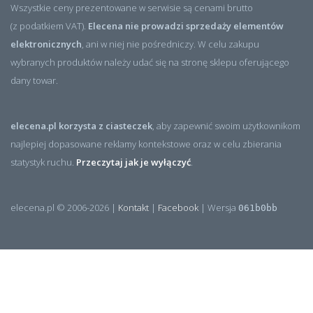
Wszystkie ceny prezentowane w serwisie są cenami brutto
(z podatkiem VAT).
Elecena nie prowadzi sprzedaży elementów
elektronicznych
, ani w niej nie pośredniczy. W celu zakupu
wybranych produktów należy udać się na stronę sklepu oferującego
dany towar.
elecena.pl korzysta z ciasteczek
, aby zapewnić swoim użytkownikom
najlepiej dopasowane reklamy kontekstowe oraz w celu zbierania
statystyk ruchu.
Przeczytaj jak je wyłączyć
.
elecena.pl © 2006-2026 |
Kontakt
|
Facebook
| Wersja
061b0bb