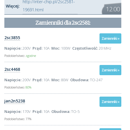
http://inter-chip.pl/2sc2581-
Więcej:
12.00
19691.html
Zamienniki dla
2sc2581
:
2sc3855
Zamienniki »
Napięcie:
200V
Prąd:
10A
Moc:
100W
Częstotliwość:
20 MHz
Podobieństwo:
zgodne
2sc4468
Zamienniki »
Napięcie:
200V
Prąd:
10A
Moc:
80W
Obudowa:
TO-247
Podobieństwo:
80%
jan2n5238
Zamienniki »
Napięcie:
170V
Prąd:
10A
Obudowa:
TO-5
Podobieństwo:
77%