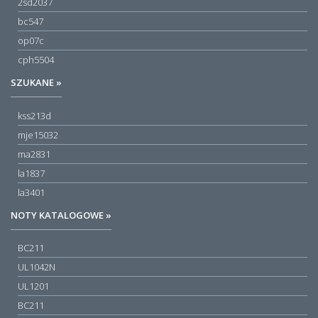
2sd2037
bc547
op07c
cph5504
SZUKANE »
kss213d
mje15032
ma2831
la1837
la3401
NOTY KATALOGOWE »
BC211
UL1042N
UL1201
BC211