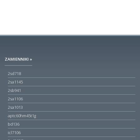
ZAMIENNIKI »
2sd718
2sa1145
2sb941
2sa1106
2sa1013
aptc60hm45t1g
bd136
icl7106