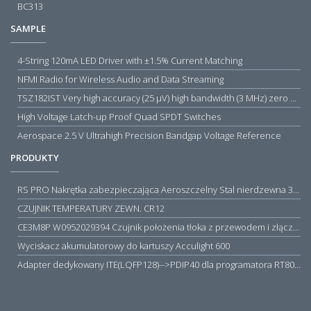
BC313
SAMPLE
4-String 120mA LED Driver with ±1.5% Current Matching
NFMI Radio for Wireless Audio and Data Streaming
TSZ182IST Very high accuracy (25 µV) high bandwidth (3 MHz) zero drift 5 V operational amplifiers
High Voltage Latch-up Proof Quad SPDT Switches
Aerospace 2.5 V Ultrahigh Precision Bandgap Voltage Reference
PRODUKTY
RS PRO Nakrętka zabezpieczająca Aeroszczelny Stal nierdzewna 316 Zwykłe
CZUJNIK TEMPERATURY ZEWN. CR12
CE3M8P W0952029394 Czujnik położenia tłoka z przewodem i złączem M8, PNP NO, 10...30VDC, 100mA, METALWORK, METAL WORK jak MZT1-0
Wyciskacz akumulatorowy do kartuszy Acculight 600
Adapter dedykowany ITE(LQFP128)-->PDIP40 dla programatora RT809H/RT809F (simple)