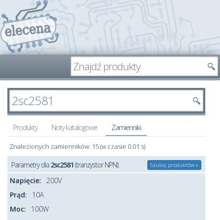
Produkty
Noty katalogowe
Zamienniki
Znalezionych zamienników: 15 (w czasie 0.01 s)
Parametry dla
2sc2581
(tranzystor NPN):
Szukaj produktów »
Napięcie:
200V
Prąd:
10A
Moc:
100W