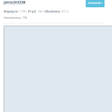
jantx2n5238
Zamienniki »
Napięcie:
170V
Prąd:
10A
Obudowa:
TO-5
Podobieństwo:
77%