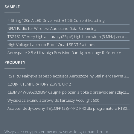
SAMPLE
4-String 120mA LED Driver with ±1.5% Current Matching
NFMI Radio for Wireless Audio and Data Streaming
TSZ182IST Very high accuracy (25 µV) high bandwidth (3 MHz) zero drift 5 V operational amplifiers
High Voltage Latch-up Proof Quad SPDT Switches
Aerospace 2.5 V Ultrahigh Precision Bandgap Voltage Reference
PRODUKTY
RS PRO Nakrętka zabezpieczająca Aeroszczelny Stal nierdzewna 316 Zwykłe
CZUJNIK TEMPERATURY ZEWN. CR12
CE3M8P W0952029394 Czujnik położenia tłoka z przewodem i złączem M8, PNP NO, 10...30VDC, 100mA, METALWORK, METAL WORK jak MZT1-0
Wyciskacz akumulatorowy do kartuszy Acculight 600
Adapter dedykowany ITE(LQFP128)-->PDIP40 dla programatora RT809H/RT809F (simple)
Wszystkie ceny prezentowane w serwisie są cenami brutto