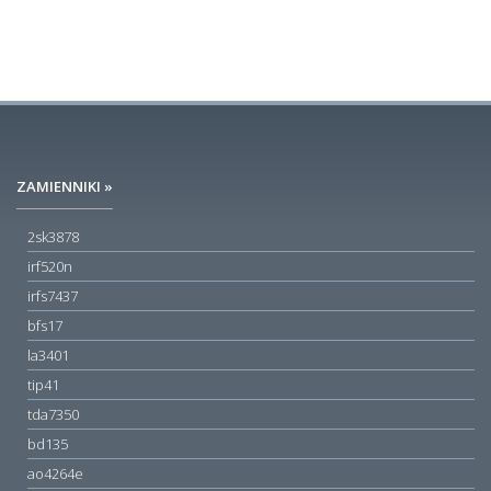
ZAMIENNIKI »
2sk3878
irf520n
irfs7437
bfs17
la3401
tip41
tda7350
bd135
ao4264e