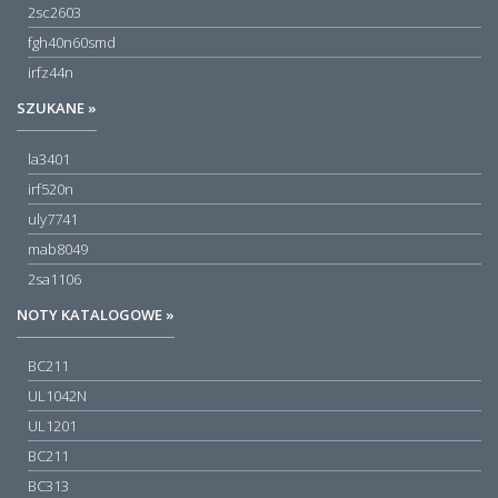
2sc2603
fgh40n60smd
irfz44n
SZUKANE »
la3401
irf520n
uly7741
mab8049
2sa1106
NOTY KATALOGOWE »
BC211
UL1042N
UL1201
BC211
BC313