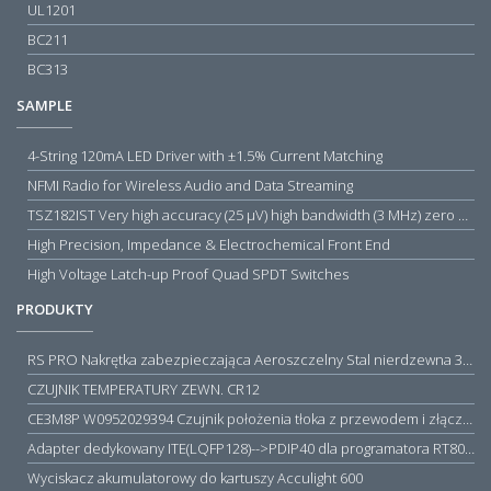
UL1201
BC211
BC313
SAMPLE
4-String 120mA LED Driver with ±1.5% Current Matching
NFMI Radio for Wireless Audio and Data Streaming
TSZ182IST Very high accuracy (25 µV) high bandwidth (3 MHz) zero drift 5 V operational amplifiers
High Precision, Impedance & Electrochemical Front End
High Voltage Latch-up Proof Quad SPDT Switches
PRODUKTY
RS PRO Nakrętka zabezpieczająca Aeroszczelny Stal nierdzewna 316 Zwykłe
CZUJNIK TEMPERATURY ZEWN. CR12
CE3M8P W0952029394 Czujnik położenia tłoka z przewodem i złączem M8, PNP NO, 10...30VDC, 100mA, METALWORK, METAL WORK jak MZT1-0
Adapter dedykowany ITE(LQFP128)-->PDIP40 dla programatora RT809H/RT809F (simple)
Wyciskacz akumulatorowy do kartuszy Acculight 600