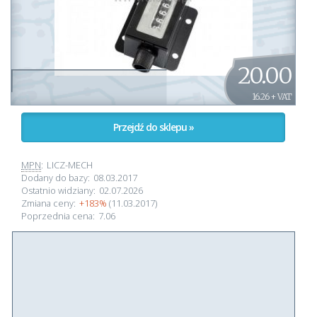
20.00
16.26 + VAT
Przejdź do sklepu »
MPN
:
LICZ-MECH
Dodany do bazy:
08.03.2017
Ostatnio widziany:
02.07.2026
Zmiana ceny:
+183%
(11.03.2017)
Poprzednia cena:
7.06