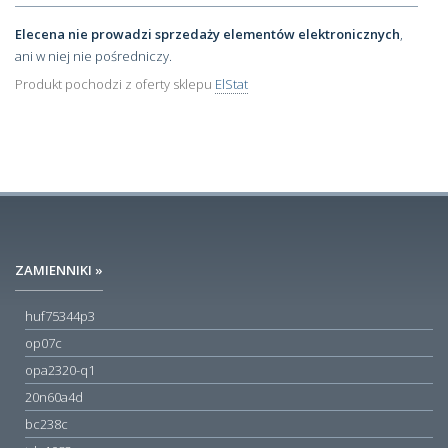
Elecena nie prowadzi sprzedaży elementów elektronicznych
,
ani w niej nie pośredniczy.
Produkt pochodzi z oferty sklepu
ElStat
ZAMIENNIKI »
huf75344p3
op07c
opa2320-q1
20n60a4d
bc238c