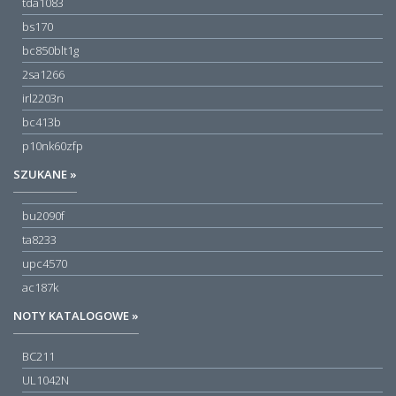
tda1083
bs170
bc850blt1g
2sa1266
irl2203n
bc413b
p10nk60zfp
SZUKANE »
bu2090f
ta8233
upc4570
ac187k
NOTY KATALOGOWE »
BC211
UL1042N