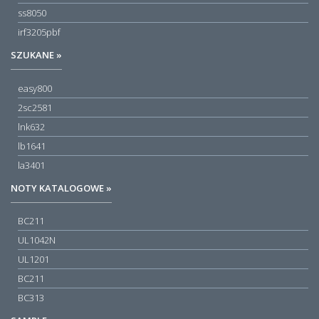
ss8050
irf3205pbf
SZUKANE »
easy800
2sc2581
lnk632
lb1641
la3401
NOTY KATALOGOWE »
BC211
UL1042N
UL1201
BC211
BC313