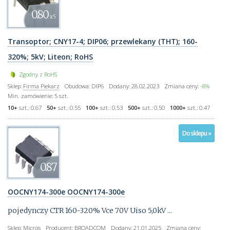
0.80
x5
Transoptor; CNY17-4; DIP06; przewlekany (THT); 160-
320%; 5kV; Liteon; RoHS
Zgodny z RoHS
Sklep:
Firma Piekarz
Obudowa:
DIP6
Dodany:
28.02.2023
Zmiana ceny:
-8%
Min. zamówienie:
5 szt.
10+
szt.:
0.67
50+
szt.:
0.55
100+
szt.:
0.53
500+
szt.:
0.50
1000+
szt.:
0.47
Do sklepu »
0.87
OOCNY174-300e OOCNY174-300e
pojedynczy CTR 160-320% Vce 70V Uiso 5,0kV ...
Sklep:
Micros
Producent:
BROADCOM
Dodany:
21.01.2025
Zmiana ceny: