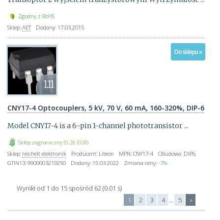
Zgodny z RoHS
Sklep:
AET
Dodany:
17.03.2015
Do sklepu »
1.11
CNY17-4 Optocouplers, 5 kV, 70 V, 60 mA, 160-320%, DIP-6
Model CNY17-4 is a 6-pin 1-channel phototransistor ...
Sklep zagraniczny (0.26 EUR)
Sklep:
reichelt elektronik
Producent:
Liteon
MPN:
CNY17-4
Obudowa:
DIP6
GTIN13:
9900003219250
Dodany:
15.03.2022
Zmiana ceny:
-7%
Wyniki od 1 do 15 spośród 62 (0.01 s)
1
2
3
4
…
5
»