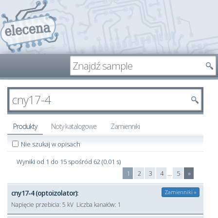
Produkty
Noty katalogowe
Zamienniki
Nie szukaj w opisach
Wyniki od 1 do 15 spośród 62 (0.01 s)
1
2
3
4
…
5
»
cny17-4 (optoizolator):
Zamienniki »
Napięcie przebicia:
5 kV
Liczba kanałów:
1