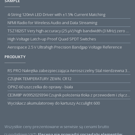
SAMPLE
4-String 120mA LED Driver with ±1.5% Current Matching
NFMI Radio for Wireless Audio and Data Streaming
TSZ182IST Very high accuracy (25 µV) high bandwidth (3 MHz) zero drift 5 V operational amplifiers
High Voltage Latch-up Proof Quad SPDT Switches
Aerospace 2.5 V Ultrahigh Precision Bandgap Voltage Reference
PRODUKTY
RS PRO Nakrętka zabezpieczająca Aeroszczelny Stal nierdzewna 316 Zwykłe
CZUJNIK TEMPERATURY ZEWN. CR12
OPKZ-60 uszczelka do oprawy - biała
CE3M8P W0952029394 Czujnik położenia tłoka z przewodem i złączem M8, PNP NO, 10...30VDC, 100mA, METALWORK, METAL WORK jak MZT1-0
Wyciskacz akumulatorowy do kartuszy Acculight 600
Wszystkie ceny prezentowane w serwisie są cenami brutto
(z podatkiem VAT).
Elecena nie prowadzi sprzedaży elementów