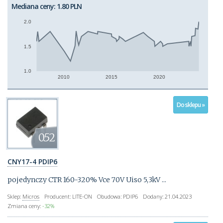
Mediana ceny: 1.80 PLN
2.0
1.5
1.0
2010
2015
2020
Do sklepu »
0.52
CNY17-4 PDIP6
pojedynczy CTR 160-320% Vce 70V Uiso 5,3kV ...
Sklep:
Micros
Producent:
LITE-ON
Obudowa:
PDIP6
Dodany:
21.04.2023
Zmiana ceny:
-32%