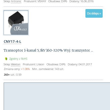
Sklep:
Artronic
Producent:
VISHAY
Obudowa:
DIP6
Dodany:
16.06.2016
Do sklepu »
0.74
x143
CNY17-4-L
Transoptor 1-kanał 5,3kV 160-320% Wyj: tranzystor ...
Zgodny z RoHS
Sklep:
Wekton
Producent:
Liteon
Obudowa:
DIP6
Dodany:
04.01.2017
Zmiana ceny:
+1.08%
Min. zamówienie:
143 szt.
260+
szt.:
0.59