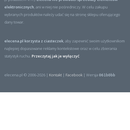
elektronicznych
, ani w niej nie pośredniczy. W celu zakupu
wybranych produktów należy udać się na stronę sklepu oferującego
dany towar.
elecena.pl korzysta z ciasteczek
, aby zapewnić swoim użytkownikom
najlepiej dopasowane reklamy kontekstowe oraz w celu zbierania
statystyk ruchu.
Przeczytaj jak je wyłączyć
.
elecena.pl © 2006-2026 |
Kontakt
|
Facebook
| Wersja
061b0bb