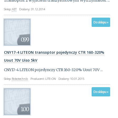
Transoptor z wyjściem tranzystorowym Wytrzymałość ...
Sklep:
AET
Dodany:
31.12.2014
Do sklepu »
0.99
CNY17-4 LITEON transoptor pojedynczy CTR 160-320%
Uout 70V Uiso 5kV
CNY17-4 LITEON pojedynczy CTR 160-320% Uout 70V ...
Sklep:
Robotechnik
Producent:
LITE-ON
Dodany:
10.01.2015
Do sklepu »
1.00