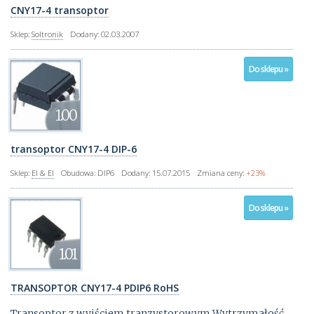
CNY17-4 transoptor
Sklep:
Soltronik
Dodany:
02.03.2007
Do sklepu »
1.00
transoptor CNY17-4 DIP-6
Sklep:
El & El
Obudowa:
DIP6
Dodany:
15.07.2015
Zmiana ceny:
+23%
Do sklepu »
1.01
TRANSOPTOR CNY17-4 PDIP6 RoHS
Transoptor z wyjściem tranzystorowym Wytrzymałość ...