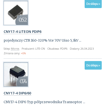
Do sklepu »
0.52
CNY17-4 LITEON PDIP6
pojedynczy CTR 160-320% Vce 70V Uiso 5,3kV ...
Sklep:
Micros
Producent:
LITE-ON
Obudowa:
PDIP6
Dodany:
26.04.2023
Zmiana ceny:
+6%
Do sklepu »
0.74
CNY17-4 DIP6/60
CNY17-4 DIP6 Typ półprzewodnika Transoptor ...