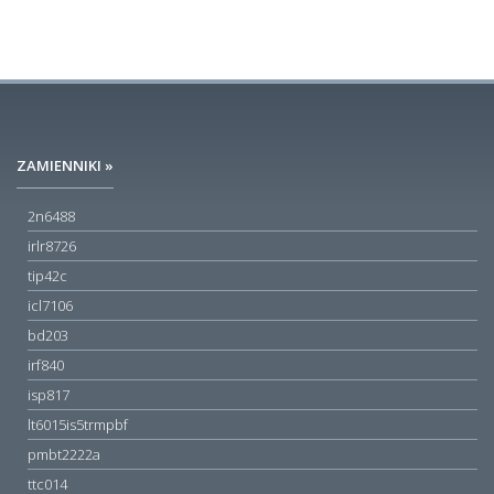
ZAMIENNIKI »
2n6488
irlr8726
tip42c
icl7106
bd203
irf840
isp817
lt6015is5trmpbf
pmbt2222a
ttc014