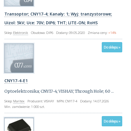
0.74
Transoptor; CNY17-4; Kanały: 1; Wyj: tranzystorowe;
Uizol: 5kV; Uce: 70V; DIP6; THT; LITE-ON; RoHS
Sklep:
Elektronik
Obudowa:
DIP6
Dodany:
09.05.2020
Zmiana ceny:
+14%
Do sklepu »
0.77
x1000
CNY17-4-E1
Optoelektronika; CNY17-4; VISHAY; Through Hole; 60 ...
Sklep:
Maritex
Producent:
VISHAY
MPN:
CNY17-4
Dodany:
14.07.2026
Min. zamówienie:
1 000 szt.
Do sklepu »