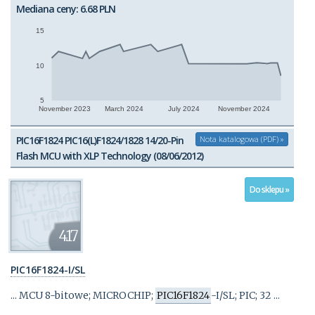
Mediana ceny: 6.68 PLN
15
10
5
November 2023
March 2024
July 2024
November 2024
PIC16F1824 PIC16(L)F1824/1828 14/20-Pin
Nota katalogowa (PDF) »
Flash MCU with XLP Technology (08/06/2012)
Do sklepu »
4.17
PIC16F1824-I/SL
... MCU 8-bitowe; MICROCHIP;
PIC16F1824
-I/SL; PIC; 32 ...