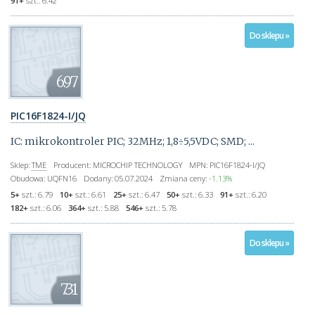
91+
szt.:
6.42
Do sklepu »
6.97
PIC16F1824-I/JQ
IC: mikrokontroler PIC; 32MHz; 1,8÷5,5VDC; SMD; ...
Sklep:
TME
Producent:
MICROCHIP TECHNOLOGY
MPN:
PIC16F1824-I/JQ
Obudowa:
UQFN16
Dodany:
05.07.2024
Zmiana ceny:
-1.13%
5+
szt.:
6.79
10+
szt.:
6.61
25+
szt.:
6.47
50+
szt.:
6.33
91+
szt.:
6.20
182+
szt.:
6.06
364+
szt.:
5.88
546+
szt.:
5.78
Do sklepu »
7.31