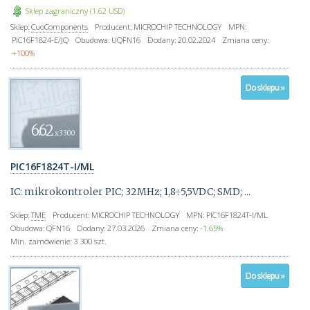
Sklep zagraniczny (1.62 USD)
Sklep:
CuoComponents
Producent:
MICROCHIP TECHNOLOGY
MPN:
PIC16F1824-E/JQ
Obudowa:
UQFN16
Dodany:
20.02.2024
Zmiana ceny:
+100%
Do sklepu »
6.62
x3300
PIC16F1824T-I/ML
IC: mikrokontroler PIC; 32MHz; 1,8÷5,5VDC; SMD; ...
Sklep:
TME
Producent:
MICROCHIP TECHNOLOGY
MPN:
PIC16F1824T-I/ML
Obudowa:
QFN16
Dodany:
27.03.2026
Zmiana ceny:
-1.65%
Min. zamówienie:
3 300 szt.
Do sklepu »