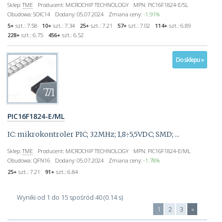
Sklep:
TME
Producent:
MICROCHIP TECHNOLOGY
MPN:
PIC16F1824-E/SL
Obudowa:
SOIC14
Dodany:
05.07.2024
Zmiana ceny:
-1.91%
5+
szt.:
7.58
10+
szt.:
7.34
25+
szt.:
7.21
57+
szt.:
7.02
114+
szt.:
6.89
228+
szt.:
6.75
456+
szt.:
6.52
Do sklepu »
7.71
PIC16F1824-E/ML
IC: mikrokontroler PIC; 32MHz; 1,8÷5,5VDC; SMD; ...
Sklep:
TME
Producent:
MICROCHIP TECHNOLOGY
MPN:
PIC16F1824-E/ML
Obudowa:
QFN16
Dodany:
05.07.2024
Zmiana ceny:
-1.78%
25+
szt.:
7.21
91+
szt.:
6.84
Wyniki od 1 do 15 spośród 40 (0.14 s)
1
2
3
»