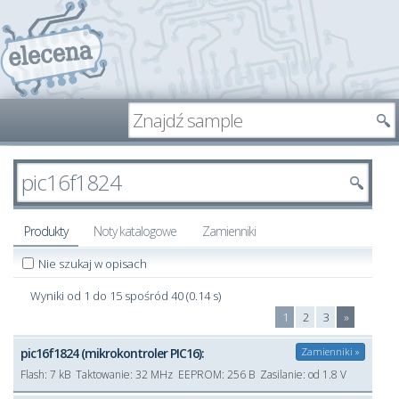
Produkty
Noty katalogowe
Zamienniki
Nie szukaj w opisach
Wyniki od 1 do 15 spośród 40 (0.14 s)
1
2
3
»
pic16f1824 (mikrokontroler PIC16):
Zamienniki »
Flash:
7 kB
Taktowanie:
32 MHz
EEPROM:
256 B
Zasilanie:
od 1.8 V