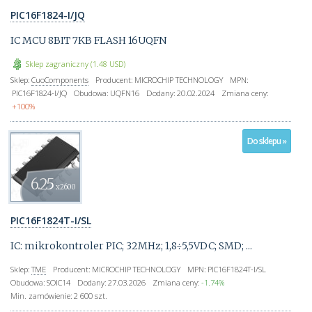
PIC16F1824-I/JQ
IC MCU 8BIT 7KB FLASH 16UQFN
Sklep zagraniczny (1.48 USD)
Sklep:
CuoComponents
Producent:
MICROCHIP TECHNOLOGY
MPN:
PIC16F1824-I/JQ
Obudowa:
UQFN16
Dodany:
20.02.2024
Zmiana ceny:
+100%
Do sklepu »
6.25
x2600
PIC16F1824T-I/SL
IC: mikrokontroler PIC; 32MHz; 1,8÷5,5VDC; SMD; ...
Sklep:
TME
Producent:
MICROCHIP TECHNOLOGY
MPN:
PIC16F1824T-I/SL
Obudowa:
SOIC14
Dodany:
27.03.2026
Zmiana ceny:
-1.74%
Min. zamówienie:
2 600 szt.