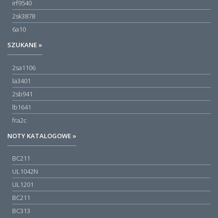
irf9540
2sk3878
6a10
SZUKANE »
2sa1106
la3401
2sb941
lb1641
fra2c
NOTY KATALOGOWE »
BC211
UL1042N
UL1201
BC211
BC313