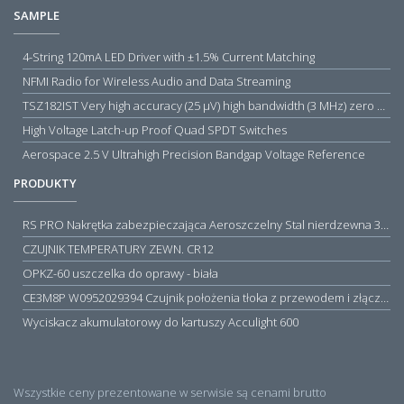
SAMPLE
4-String 120mA LED Driver with ±1.5% Current Matching
NFMI Radio for Wireless Audio and Data Streaming
TSZ182IST Very high accuracy (25 µV) high bandwidth (3 MHz) zero drift 5 V operational amplifiers
High Voltage Latch-up Proof Quad SPDT Switches
Aerospace 2.5 V Ultrahigh Precision Bandgap Voltage Reference
PRODUKTY
RS PRO Nakrętka zabezpieczająca Aeroszczelny Stal nierdzewna 316 Zwykłe
CZUJNIK TEMPERATURY ZEWN. CR12
OPKZ-60 uszczelka do oprawy - biała
CE3M8P W0952029394 Czujnik położenia tłoka z przewodem i złączem M8, PNP NO, 10...30VDC, 100mA, METALWORK, METAL WORK jak MZT1-0
Wyciskacz akumulatorowy do kartuszy Acculight 600
Wszystkie ceny prezentowane w serwisie są cenami brutto