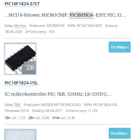
PIC16F1824-E/ST
... MCU 8-bitowe; MICROCHIP;
PIC16F1824
-E/ST; PIC; 32 ...
Sklep:
Maritex
Producent:
MICROCHIP
MPN:
PIC16F1824-E/ST
Dodany:
08.06.2026
Zmiana ceny:
-16%
Do sklepu »
7.38
PIC16F1824-I/SL
IC: mikrokontroler PIC; 7kB; 32MHz; 1,8÷5,5VDC; ...
Sklep:
TME
Producent:
MICROCHIP TECHNOLOGY
MPN:
PIC16F1824-I/SL
Obudowa:
SO14
Dodany:
28.04.2011
Zmiana ceny:
-0.14%
10+
szt.:
7.25
25+
szt.:
6.68
114+
szt.:
6.36
Do sklepu »