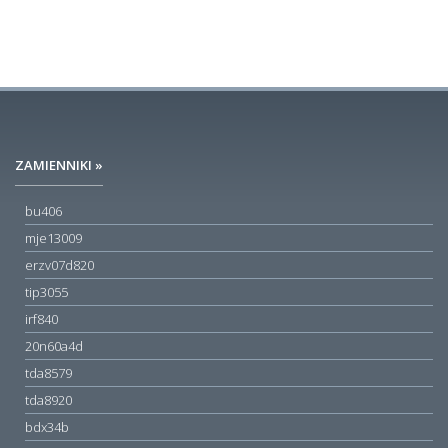
ZAMIENNIKI »
bu406
mje13009
erzv07d820
tip3055
irf840
20n60a4d
tda8579
tda8920
bdx34b