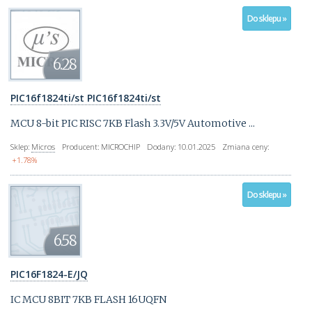
Do sklepu »
6.28
PIC16f1824ti/st PIC16f1824ti/st
MCU 8-bit PIC RISC 7KB Flash 3.3V/5V Automotive ...
Sklep:
Micros
Producent:
MICROCHIP
Dodany:
10.01.2025
Zmiana ceny:
+1.78%
Do sklepu »
6.58
PIC16F1824-E/JQ
IC MCU 8BIT 7KB FLASH 16UQFN