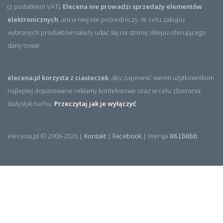
(z podatkiem VAT).
Elecena nie prowadzi sprzedaży elementów
elektronicznych
, ani w niej nie pośredniczy. W celu zakupu
wybranych produktów należy udać się na stronę sklepu oferującego
dany towar.
elecena.pl korzysta z ciasteczek
, aby zapewnić swoim użytkownikom
najlepiej dopasowane reklamy kontekstowe oraz w celu zbierania
statystyk ruchu.
Przeczytaj jak je wyłączyć
.
elecena.pl © 2006-2026 |
Kontakt
|
Facebook
| Wersja
061b0bb