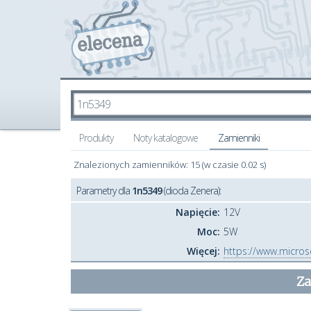
Produkty
Noty katalogowe
Zamienniki
Znalezionych zamienników: 15 (w czasie 0.02 s)
Parametry dla
1n5349
(dioda Zenera):
Napięcie:
12V
Moc:
5W
Więcej:
https://www.micros
Za