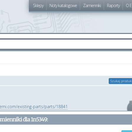
Sklepy
Noty katalogowe
Zamienniki
Raporty
O E
Szukaj produk
emi.com/existing-parts/parts/18841
mienniki dla
1n5349
: