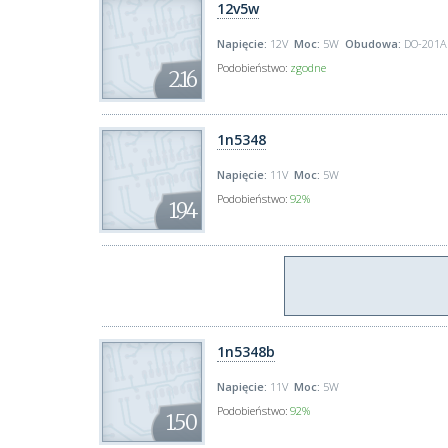
12v5w
Napięcie:
12V
Moc:
5W
Obudowa:
DO-201A
Podobieństwo:
zgodne
2.16
1n5348
Napięcie:
11V
Moc:
5W
Podobieństwo:
92%
1.94
1n5348b
Napięcie:
11V
Moc:
5W
Podobieństwo:
92%
1.50