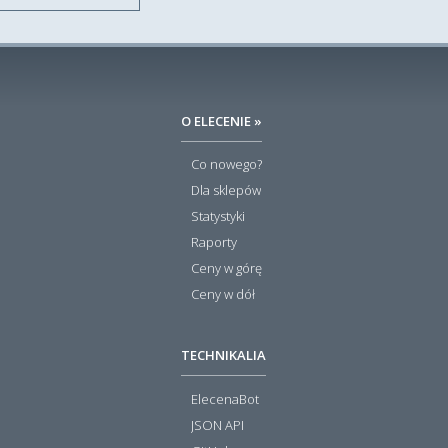
O ELECENIE »
Co nowego?
Dla sklepów
Statystyki
Raporty
Ceny w górę
Ceny w dół
TECHNIKALIA
ElecenaBot
JSON API