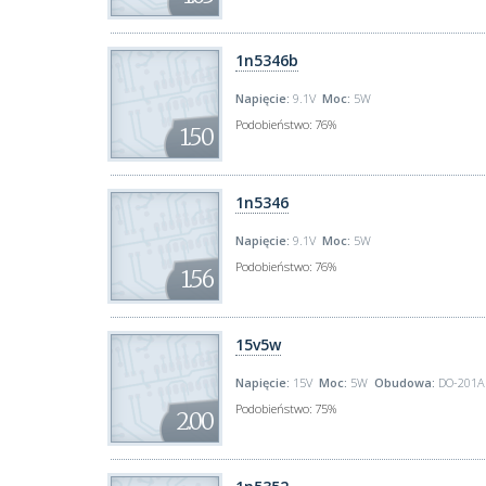
1n5346b
Napięcie:
9.1V
Moc:
5W
Podobieństwo:
76%
1.50
1n5346
Napięcie:
9.1V
Moc:
5W
Podobieństwo:
76%
1.56
15v5w
Napięcie:
15V
Moc:
5W
Obudowa:
DO-201A
Podobieństwo:
75%
2.00