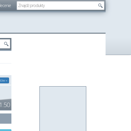
lecenie
tów »
1.50