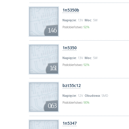
1n5350b
Napięcie:
13V
Moc:
5W
Podobieństwo:
92%
1.46
1n5350
Napięcie:
13V
Moc:
5W
Podobieństwo:
92%
1.61
bzt55c12
Napięcie:
12V
Obudowa:
SMD
Podobieństwo:
90%
0.63
1n5347