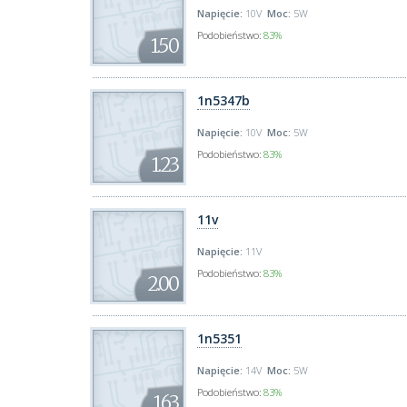
Napięcie:
10V
Moc:
5W
Podobieństwo:
83%
1.50
1n5347b
Napięcie:
10V
Moc:
5W
Podobieństwo:
83%
1.23
11v
Napięcie:
11V
Podobieństwo:
83%
2.00
1n5351
Napięcie:
14V
Moc:
5W
Podobieństwo:
83%
1.63