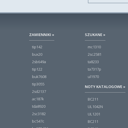
ZAMIENNIKI »
SZUKANE »
tip142
mc1310
bux20
2sc2581
2sb649a
ta8233
tip122
ta7317p
buk7608
ul1970
tip3055
NOTY KATALOGOWE »
2sd2137
ac187k
BC211
tda8920
UL1042N
2sc3182
UL1201
bc547c
BC211