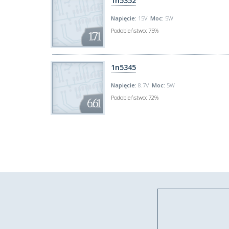
1n5352
Napięcie:
15V
Moc:
5W
Podobieństwo:
75%
1.71
1n5345
Napięcie:
8.7V
Moc:
5W
Podobieństwo:
72%
6.61