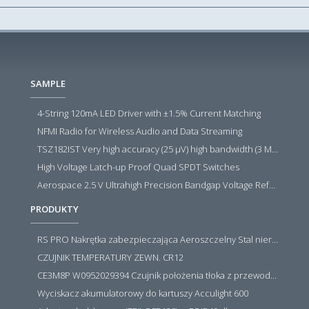
SAMPLE
4-String 120mA LED Driver with ±1.5% Current Matching
NFMI Radio for Wireless Audio and Data Streaming
TSZ182IST Very high accuracy (25 µV) high bandwidth (3 MHz) zero drift 5 V operational amplifiers
High Voltage Latch-up Proof Quad SPDT Switches
Aerospace 2.5 V Ultrahigh Precision Bandgap Voltage Reference
PRODUKTY
RS PRO Nakrętka zabezpieczająca Aeroszczelny Stal nierdzewna 316 Zwykłe
CZUJNIK TEMPERATURY ZEWN. CR12
CE3M8P W0952029394 Czujnik położenia tłoka z przewodem i złączem M8, PNP NO, 10...30VDC, 100mA, METALWORK, METAL WORK jak MZT1-0
Wyciskacz akumulatorowy do kartuszy Acculight 600