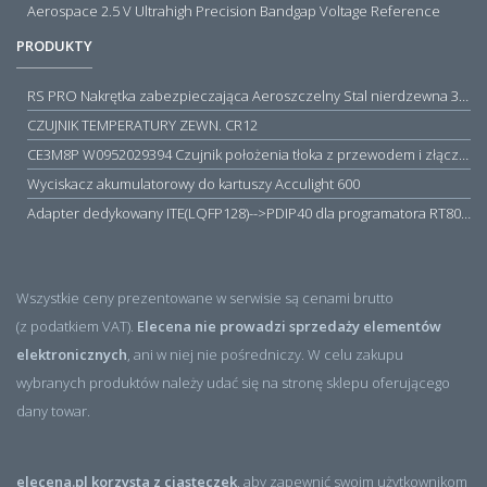
Aerospace 2.5 V Ultrahigh Precision Bandgap Voltage Reference
PRODUKTY
RS PRO Nakrętka zabezpieczająca Aeroszczelny Stal nierdzewna 316 Zwykłe
CZUJNIK TEMPERATURY ZEWN. CR12
CE3M8P W0952029394 Czujnik położenia tłoka z przewodem i złączem M8, PNP NO, 10...30VDC, 100mA, METALWORK, METAL WORK jak MZT1-0
Wyciskacz akumulatorowy do kartuszy Acculight 600
Adapter dedykowany ITE(LQFP128)-->PDIP40 dla programatora RT809H/RT809F (simple)
Wszystkie ceny prezentowane w serwisie są cenami brutto
(z podatkiem VAT).
Elecena nie prowadzi sprzedaży elementów
elektronicznych
, ani w niej nie pośredniczy. W celu zakupu
wybranych produktów należy udać się na stronę sklepu oferującego
dany towar.
elecena.pl korzysta z ciasteczek
, aby zapewnić swoim użytkownikom