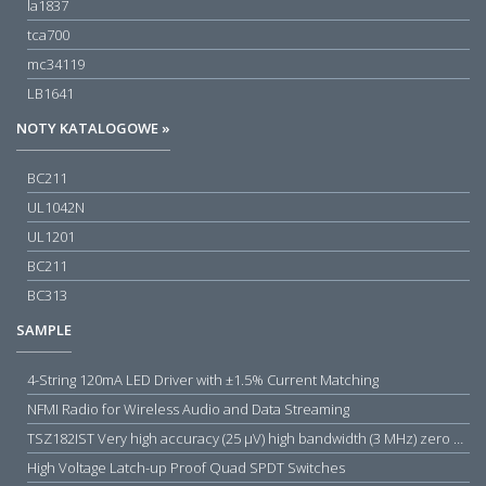
la1837
tca700
mc34119
LB1641
NOTY KATALOGOWE »
BC211
UL1042N
UL1201
BC211
BC313
SAMPLE
4-String 120mA LED Driver with ±1.5% Current Matching
NFMI Radio for Wireless Audio and Data Streaming
TSZ182IST Very high accuracy (25 µV) high bandwidth (3 MHz) zero drift 5 V operational amplifiers
High Voltage Latch-up Proof Quad SPDT Switches