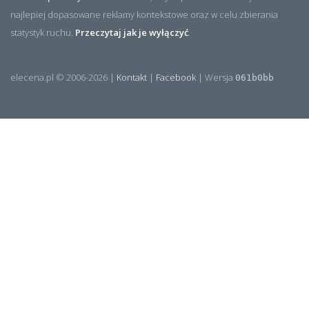
najlepiej dopasowane reklamy kontekstowe oraz w celu zbierania
statystyk ruchu.
Przeczytaj jak je wyłączyć
.
elecena.pl © 2006-2026 |
Kontakt
|
Facebook
| Wersja
061b0bb