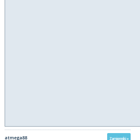
atmega88
Zamienniki »