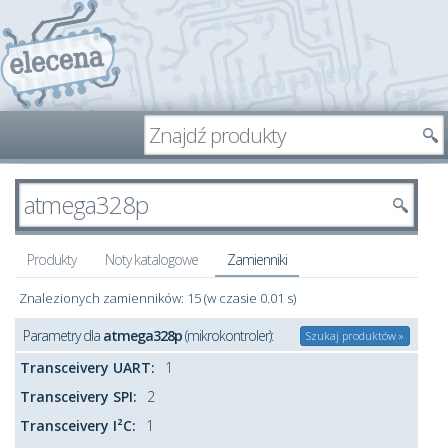
Produkty
Noty katalogowe
Zamienniki
Znalezionych zamienników: 15 (w czasie 0.01 s)
Parametry dla
atmega328p
(mikrokontroler):
Szukaj produktów »
Transceivery UART:
1
Transceivery SPI:
2
Transceivery I²C:
1