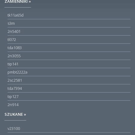
ZAMIENNIKI »
tk11a65d
s3m
2n5401
tl072
tda1083
2n3055
tip141
pmbt2222a
2sc2581
tda7394
tip127
2n914
SZUKANE »
v23100