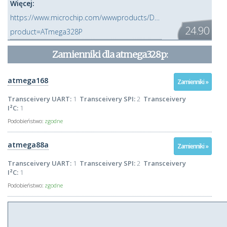
Więcej:
https://www.microchip.com/wwwproducts/Devices.aspx?
24.90
product=ATmega328P
Zamienniki dla
atmega328p
:
atmega168
Zamienniki »
Transceivery UART:
1
Transceivery SPI:
2
Transceivery
I²C:
1
Podobieństwo:
zgodne
atmega88a
Zamienniki »
Transceivery UART:
1
Transceivery SPI:
2
Transceivery
I²C:
1
Podobieństwo:
zgodne