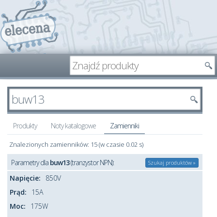
Produkty
Noty katalogowe
Zamienniki
Znalezionych zamienników: 15 (w czasie 0.02 s)
Parametry dla
buw13
(tranzystor NPN):
Szukaj produktów »
Napięcie:
850V
Prąd:
15A
Moc:
175W