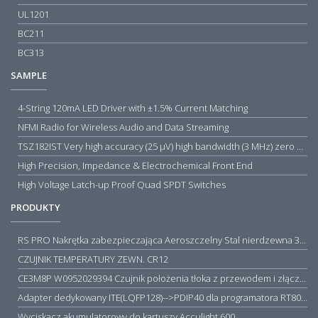
UL1201
BC211
BC313
SAMPLE
4-String 120mA LED Driver with ±1.5% Current Matching
NFMI Radio for Wireless Audio and Data Streaming
TSZ182IST Very high accuracy (25 µV) high bandwidth (3 MHz) zero drift 5 V operational amplifiers
High Precision, Impedance & Electrochemical Front End
High Voltage Latch-up Proof Quad SPDT Switches
PRODUKTY
RS PRO Nakrętka zabezpieczająca Aeroszczelny Stal nierdzewna 316 Zwykłe
CZUJNIK TEMPERATURY ZEWN. CR12
CE3M8P W0952029394 Czujnik położenia tłoka z przewodem i złączem M8, PNP NO, 10...30VDC, 100mA, METALWORK, METAL WORK jak MZT1-0
Adapter dedykowany ITE(LQFP128)-->PDIP40 dla programatora RT809H/RT809F (simple)
Wyciskacz akumulatorowy do kartuszy Acculight 600