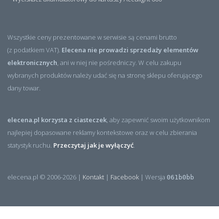
Wszystkie ceny prezentowane w serwisie są cenami brutto
(z podatkiem VAT).
Elecena nie prowadzi sprzedaży elementów
elektronicznych
, ani w niej nie pośredniczy. W celu zakupu
wybranych produktów należy udać się na stronę sklepu oferującego
dany towar.
elecena.pl korzysta z ciasteczek
, aby zapewnić swoim użytkownikom
najlepiej dopasowane reklamy kontekstowe oraz w celu zbierania
statystyk ruchu.
Przeczytaj jak je wyłączyć
.
elecena.pl © 2006-2026 |
Kontakt
|
Facebook
| Wersja
061b0bb