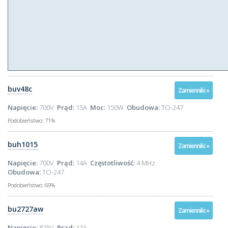
buv48c
Zamienniki »
Napięcie:
700V
Prąd:
15A
Moc:
150W
Obudowa:
TO-247
Podobieństwo:
71%
buh1015
Zamienniki »
Napięcie:
700V
Prąd:
14A
Częstotliwość:
4 MHz
Obudowa:
TO-247
Podobieństwo:
69%
bu2727aw
Zamienniki »
Napięcie:
825V
Prąd:
12A