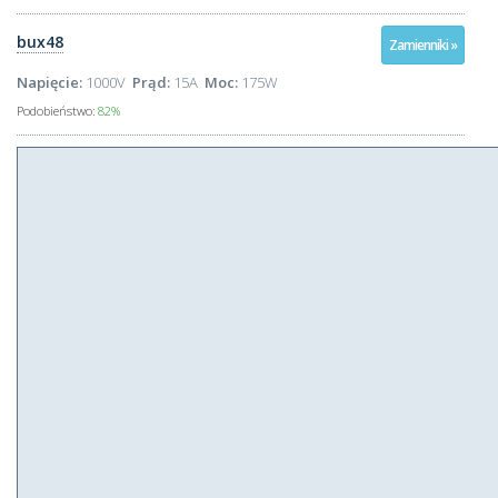
bux48
Zamienniki »
Napięcie:
1000V
Prąd:
15A
Moc:
175W
Podobieństwo:
82%