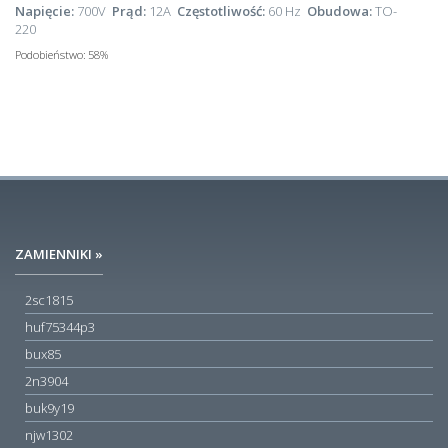
Napięcie:
700V
Prąd:
12A
Częstotliwość:
60 Hz
Obudowa:
TO-
220
Podobieństwo:
58%
ZAMIENNIKI »
2sc1815
huf75344p3
bux85
2n3904
buk9y19
njw1302