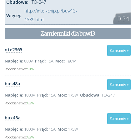
Obudowa:
TO-247
http://inter-chip.pl/buw13-
Więcej:
9.34
4589.html
Zamienniki dla
buw13
:
nte2365
Zamienniki »
Napięcie:
800V
Prąd:
15A
Moc:
180W
Podobieństwo:
91%
bus48a
Zamienniki »
Napięcie:
1000V
Prąd:
15A
Moc:
175W
Obudowa:
TO-247
Podobieństwo:
82%
bux48a
Zamienniki »
Napięcie:
1000V
Prąd:
15A
Moc:
175W
Podobieństwo:
82%