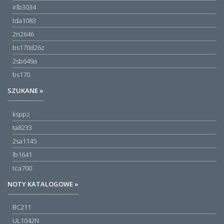
irlb3034
tda1083
2n2646
bs170d26z
2sb649a
bs170
SZUKANE »
ksppz
ta8233
2sa1145
lb1641
tca700
NOTY KATALOGOWE »
BC211
UL1042N