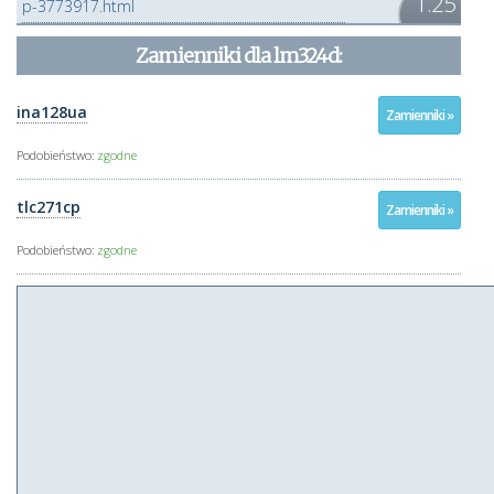
1.25
p-3773917.html
Zamienniki dla
lm324d
:
ina128ua
Zamienniki »
Podobieństwo:
zgodne
tlc271cp
Zamienniki »
Podobieństwo:
zgodne