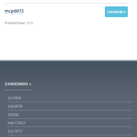
mcp6072
Zamienniki »
Podobieństwo:
92%
ZAMIENNIKI »
2n3904
2sk3878
20n60
mje15032
2sc1815