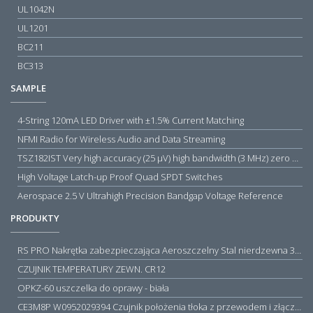
UL1042N
UL1201
BC211
BC313
SAMPLE
4-String 120mA LED Driver with ±1.5% Current Matching
NFMI Radio for Wireless Audio and Data Streaming
TSZ182IST Very high accuracy (25 µV) high bandwidth (3 MHz) zero drift 5 V operational amplifiers
High Voltage Latch-up Proof Quad SPDT Switches
Aerospace 2.5 V Ultrahigh Precision Bandgap Voltage Reference
PRODUKTY
RS PRO Nakrętka zabezpieczająca Aeroszczelny Stal nierdzewna 316 Zwykłe
CZUJNIK TEMPERATURY ZEWN. CR12
OPKZ-60 uszczelka do oprawy - biała
CE3M8P W0952029394 Czujnik położenia tłoka z przewodem i złączem M8, PNP NO, 10...30VDC, 100mA, METALWORK, METAL WORK jak MZT1-0