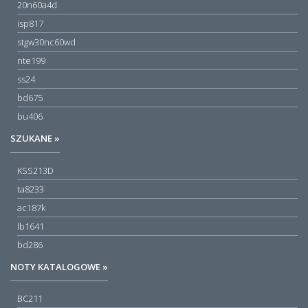
20n60a4d
isp817
stgw30nc60wd
nte199
ss24
bd675
bu406
SZUKANE »
KSS213D
ta8233
ac187k
lb1641
bd286
NOTY KATALOGOWE »
BC211