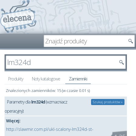
Produkty
Noty katalogowe
Zamienniki
Znalezionych zamienników: 15 (w czasie 0.01 s)
Parametry dla
lm324d
(wzmacniacz
Szukaj produktów »
operacyjny):
Więcej:
http://slawmir.com.pl/ukl-scalony-lm324d-st-