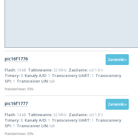
pic16f1776
Zamienniki »
Flash:
14 kB
Taktowanie:
32 MHz
Zasilanie:
od 1.8 V
Timery:
8
Kanały A/D:
1
Transceivery UART:
1
Transceivery
SPI:
1
Transceiver LIN:
tak
Podobieństwo:
50%
pic16f1777
Zamienniki »
Flash:
14 kB
Taktowanie:
32 MHz
Zasilanie:
od 1.8 V
Timery:
8
Kanały A/D:
1
Transceivery UART:
1
Transceivery
SPI:
1
Transceiver LIN:
tak
Podobieństwo:
50%