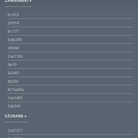
ZAMIENNIKI »
bc413
2n914
bc177
bdp285
20n60
2sa1106
6a10
la3401
tip36c
tk15a60u
2sa1493
2sb941
SZUKANE »
2sd1071