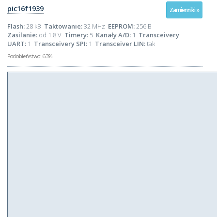
pic16f1939
Zamienniki »
Flash:
28 kB
Taktowanie:
32 MHz
EEPROM:
256 B
Zasilanie:
od 1.8 V
Timery:
5
Kanały A/D:
1
Transceivery
UART:
1
Transceivery SPI:
1
Transceiver LIN:
tak
Podobieństwo:
63%