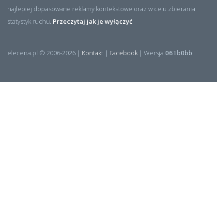
najlepiej dopasowane reklamy kontekstowe oraz w celu zbierania
statystyk ruchu.
Przeczytaj jak je wyłączyć
.
elecena.pl © 2006-2026 |
Kontakt
|
Facebook
| Wersja
061b0bb