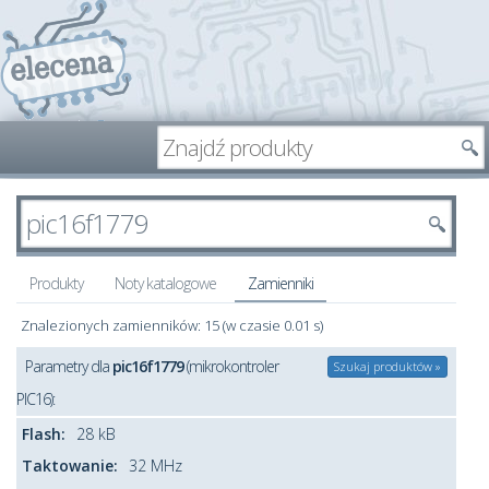
Produkty
Noty katalogowe
Zamienniki
Znalezionych zamienników: 15 (w czasie 0.01 s)
Parametry dla
pic16f1779
(mikrokontroler
Szukaj produktów »
PIC16):
Flash:
28 kB
Taktowanie:
32 MHz