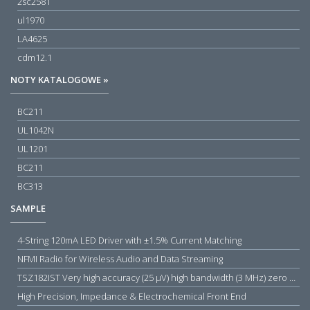
2sc2581
ul1970
LA4625
cdm12.1
NOTY KATALOGOWE »
BC211
UL1042N
UL1201
BC211
BC313
SAMPLE
4-String 120mA LED Driver with ±1.5% Current Matching
NFMI Radio for Wireless Audio and Data Streaming
TSZ182IST Very high accuracy (25 µV) high bandwidth (3 MHz) zero drift 5 V operational amplifiers
High Precision, Impedance & Electrochemical Front End