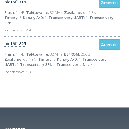
pic16f1716
Zamienniki »
Flash:
14 kB
Taktowanie:
32 MHz
Zasilanie:
od 1.8 V
Timery:
5
Kanały A/D:
1
Transceivery UART:
1
Transceivery
SPI:
1
Podobieństwo:
31%
pic16f1825
Zamienniki »
Flash:
14 kB
Taktowanie:
32 MHz
EEPROM:
256 B
Zasilanie:
od 1.8 V
Timery:
5
Kanały A/D:
1
Transceivery
UART:
1
Transceivery SPI:
1
Transceiver LIN:
tak
Podobieństwo:
31%