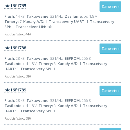
pic16f1765
Zamienniki »
Flash:
14 kB
Taktowanie:
32 MHz
Zasilanie:
od 1.8 V
Timery:
7
Kanały A/D:
1
Transceivery UART:
1
Transceivery
SPI:
1
Transceiver LIN:
tak
Podobieństwo:
44%
pic16f1788
Zamienniki »
Flash:
28 kB
Taktowanie:
32 MHz
EEPROM:
256 B
Zasilanie:
od 1.8 V
Timery:
3
Kanały A/D:
1
Transceivery
UART:
1
Transceivery SPI:
1
Podobieństwo:
38%
pic16f1789
Zamienniki »
Flash:
28 kB
Taktowanie:
32 MHz
EEPROM:
256 B
Zasilanie:
od 1.8 V
Timery:
3
Kanały A/D:
1
Transceivery
UART:
1
Transceivery SPI:
1
Podobieństwo:
38%