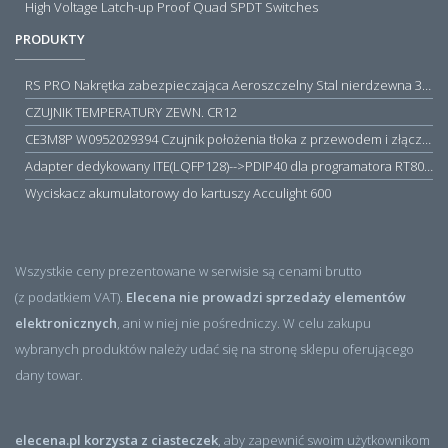
High Voltage Latch-up Proof Quad SPDT Switches
PRODUKTY
RS PRO Nakrętka zabezpieczająca Aeroszczelny Stal nierdzewna 316 Zwykłe
CZUJNIK TEMPERATURY ZEWN. CR12
CE3M8P W0952029394 Czujnik położenia tłoka z przewodem i złączem M8, PNP NO, 10...30VDC, 100mA, METALWORK, METAL WORK jak MZT1-0
Adapter dedykowany ITE(LQFP128)-->PDIP40 dla programatora RT809H/RT809F (simple)
Wyciskacz akumulatorowy do kartuszy Acculight 600
Wszystkie ceny prezentowane w serwisie są cenami brutto
(z podatkiem VAT).
Elecena nie prowadzi sprzedaży elementów
elektronicznych
, ani w niej nie pośredniczy. W celu zakupu
wybranych produktów należy udać się na stronę sklepu oferującego
dany towar.
elecena.pl korzysta z ciasteczek
, aby zapewnić swoim użytkownikom