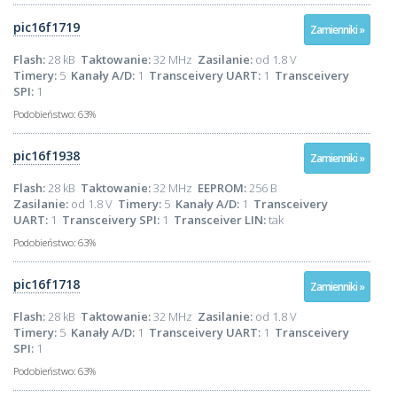
pic16f1719
Zamienniki »
Flash:
28 kB
Taktowanie:
32 MHz
Zasilanie:
od 1.8 V
Timery:
5
Kanały A/D:
1
Transceivery UART:
1
Transceivery
SPI:
1
Podobieństwo:
63%
pic16f1938
Zamienniki »
Flash:
28 kB
Taktowanie:
32 MHz
EEPROM:
256 B
Zasilanie:
od 1.8 V
Timery:
5
Kanały A/D:
1
Transceivery
UART:
1
Transceivery SPI:
1
Transceiver LIN:
tak
Podobieństwo:
63%
pic16f1718
Zamienniki »
Flash:
28 kB
Taktowanie:
32 MHz
Zasilanie:
od 1.8 V
Timery:
5
Kanały A/D:
1
Transceivery UART:
1
Transceivery
SPI:
1
Podobieństwo:
63%