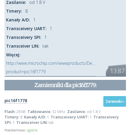
Zasilanie:
od 1.8 V
Timery:
8
Kanały A/D:
1
Transceivery UART:
1
Transceivery SPI:
1
Transceiver LIN:
tak
Więcej:
http://www.microchip.com/wwwproducts/Devices.aspx?
13.87
product=pic16f1779
Zamienniki dla
pic16f1779
:
pic16f1778
Zamienniki »
Flash:
28 kB
Taktowanie:
32 MHz
Zasilanie:
od 1.8 V
Timery:
8
Kanały A/D:
1
Transceivery UART:
1
Transceivery
SPI:
1
Transceiver LIN:
tak
Podobieństwo:
zgodne