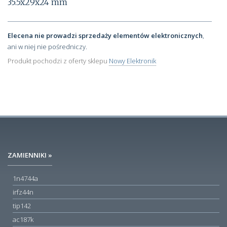
35.5x29x24 mm
Elecena nie prowadzi sprzedaży elementów elektronicznych
,
ani w niej nie pośredniczy.
Produkt pochodzi z oferty sklepu
Nowy Elektronik
ZAMIENNIKI »
1n4744a
irfz44n
tip142
ac187k