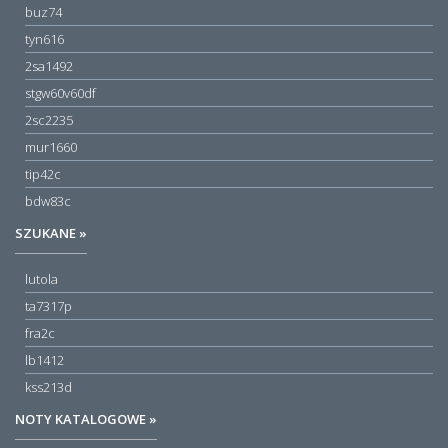
buz74
tyn616
2sa1492
stgw60v60df
2sc2235
mur1660
tip42c
bdw83c
SZUKANE »
lutola
ta7317p
fra2c
lb1412
kss213d
NOTY KATALOGOWE »