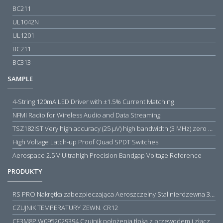
BC211
UL1042N
UL1201
BC211
BC313
SAMPLE
4-String 120mA LED Driver with ±1.5% Current Matching
NFMI Radio for Wireless Audio and Data Streaming
TSZ182IST Very high accuracy (25 µV) high bandwidth (3 MHz) zero drift 5 V operational amplifiers
High Voltage Latch-up Proof Quad SPDT Switches
Aerospace 2.5 V Ultrahigh Precision Bandgap Voltage Reference
PRODUKTY
RS PRO Nakrętka zabezpieczająca Aeroszczelny Stal nierdzewna 316 Zwykłe
CZUJNIK TEMPERATURY ZEWN. CR12
CE3M8P W0952029394 Czujnik położenia tłoka z przewodem i złączem M8, PNP NO, 10...30VDC, 100mA, METALWORK, METAL WORK jak MZT1-0