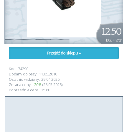
12.50
10.16 + VAT
Przejdź do sklepu »
Kod:
74290
Dodany do bazy:
11.05.2010
Ostatnio widziany:
29.04.2026
Zmiana ceny:
-20%
(28.03.2025)
Poprzednia cena:
15.60