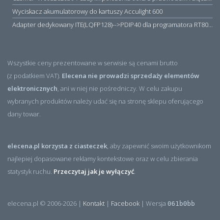
Wyciskacz akumulatorowy do kartuszy Acculight 600
Adapter dedykowany ITE(LQFP128)-->PDIP40 dla programatora RT809H/RT809F (simple)
Wszystkie ceny prezentowane w serwisie są cenami brutto
(z podatkiem VAT).
Elecena nie prowadzi sprzedaży elementów
elektronicznych
, ani w niej nie pośredniczy. W celu zakupu
wybranych produktów należy udać się na stronę sklepu oferującego
dany towar.
elecena.pl korzysta z ciasteczek
, aby zapewnić swoim użytkownikom
najlepiej dopasowane reklamy kontekstowe oraz w celu zbierania
statystyk ruchu.
Przeczytaj jak je wyłączyć
.
elecena.pl © 2006-2026 |
Kontakt
|
Facebook
| Wersja
061b0bb