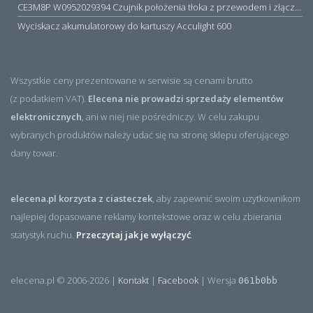
CE3M8P W0952029394 Czujnik położenia tłoka z przewodem i złączem M8, PNP NO, 10...30VDC, 100mA, METALWORK, METAL WORK jak MZT1-0
Wyciskacz akumulatorowy do kartuszy Acculight 600
Wszystkie ceny prezentowane w serwisie są cenami brutto
(z podatkiem VAT).
Elecena nie prowadzi sprzedaży elementów
elektronicznych
, ani w niej nie pośredniczy. W celu zakupu
wybranych produktów należy udać się na stronę sklepu oferującego
dany towar.
elecena.pl korzysta z ciasteczek
, aby zapewnić swoim użytkownikom
najlepiej dopasowane reklamy kontekstowe oraz w celu zbierania
statystyk ruchu.
Przeczytaj jak je wyłączyć
.
elecena.pl © 2006-2026 |
Kontakt
|
Facebook
| Wersja
061b0bb