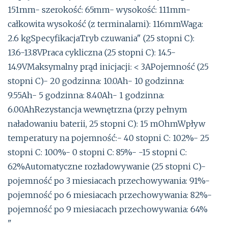
151mm- szerokość: 65mm- wysokość: 111mm-
całkowita wysokość (z terminalami): 116mmWaga:
2.6 kgSpecyfikacjaTryb czuwania" (25 stopni C):
13.6-13.8VPraca cykliczna (25 stopni C): 14.5-
14.9VMaksymalny prąd inicjacji: < 3APojemność (25
stopni C)- 20 godzinna: 10.0Ah- 10 godzinna:
9.55Ah- 5 godzinna: 8.40Ah- 1 godzinna:
6.00AhRezystancja wewnętrzna (przy pełnym
naładowaniu baterii, 25 stopni C): 15 mOhmWpływ
temperatury na pojemność:- 40 stopni C: 102%- 25
stopni C: 100%- 0 stopni C: 85%- -15 stopni C:
62%Automatyczne rozładowywanie (25 stopni C)-
pojemność po 3 miesiacach przechowywania: 91%-
pojemność po 6 miesiacach przechowywania: 82%-
pojemność po 9 miesiacach przechowywania: 64%
"