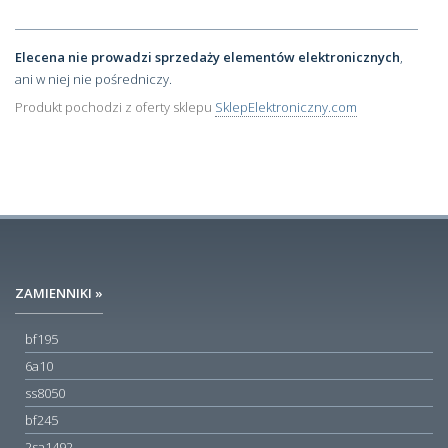
Elecena nie prowadzi sprzedaży elementów elektronicznych
,
ani w niej nie pośredniczy.
Produkt pochodzi z oferty sklepu
SklepElektroniczny.com
ZAMIENNIKI »
bf195
6a10
ss8050
bf245
2sa1492