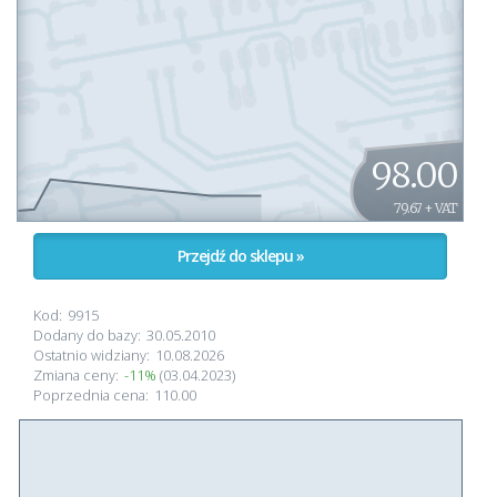
98.00
79.67 + VAT
Przejdź do sklepu »
Kod:
9915
Dodany do bazy:
30.05.2010
Ostatnio widziany:
10.08.2026
Zmiana ceny:
-11%
(03.04.2023)
Poprzednia cena:
110.00