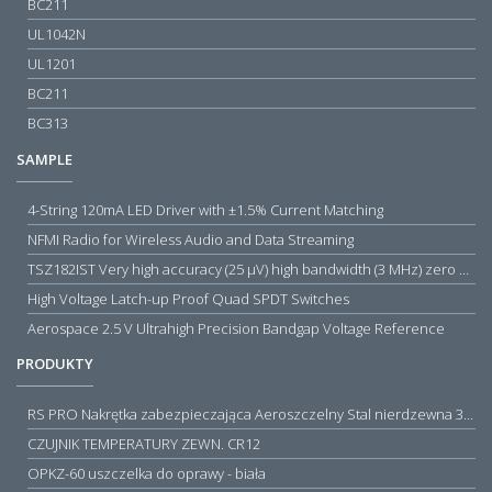
BC211
UL1042N
UL1201
BC211
BC313
SAMPLE
4-String 120mA LED Driver with ±1.5% Current Matching
NFMI Radio for Wireless Audio and Data Streaming
TSZ182IST Very high accuracy (25 µV) high bandwidth (3 MHz) zero drift 5 V operational amplifiers
High Voltage Latch-up Proof Quad SPDT Switches
Aerospace 2.5 V Ultrahigh Precision Bandgap Voltage Reference
PRODUKTY
RS PRO Nakrętka zabezpieczająca Aeroszczelny Stal nierdzewna 316 Zwykłe
CZUJNIK TEMPERATURY ZEWN. CR12
OPKZ-60 uszczelka do oprawy - biała