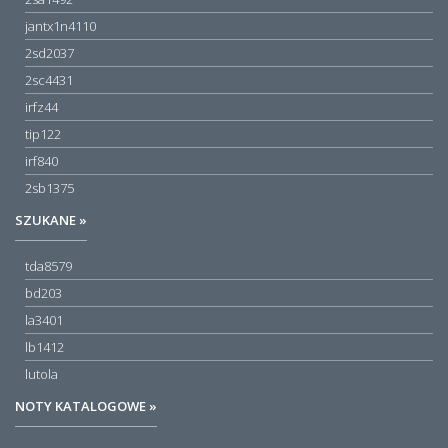
jantx1n4110
2sd2037
2sc4431
irfz44
tip122
irf840
2sb1375
SZUKANE »
tda8579
bd203
la3401
lb1412
lutola
NOTY KATALOGOWE »