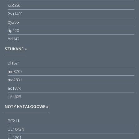
ss8550
2sa1493
by255
tip120
bd647
SZUKANE »
ul1621
mn3207
ma2831
ac187k
LA4625
NOTY KATALOGOWE »
BC211
UL1042N
UL1201