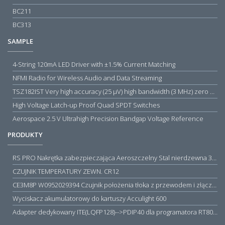
BC211
BC313
SAMPLE
4-String 120mA LED Driver with ±1.5% Current Matching
NFMI Radio for Wireless Audio and Data Streaming
TSZ182IST Very high accuracy (25 µV) high bandwidth (3 MHz) zero drift 5 V operational amplifiers
High Voltage Latch-up Proof Quad SPDT Switches
Aerospace 2.5 V Ultrahigh Precision Bandgap Voltage Reference
PRODUKTY
RS PRO Nakrętka zabezpieczająca Aeroszczelny Stal nierdzewna 316 Zwykłe
CZUJNIK TEMPERATURY ZEWN. CR12
CE3M8P W0952029394 Czujnik położenia tłoka z przewodem i złączem M8, PNP NO, 10...30VDC, 100mA, METALWORK, METAL WORK jak MZT1-0
Wyciskacz akumulatorowy do kartuszy Acculight 600
Adapter dedykowany ITE(LQFP128)-->PDIP40 dla programatora RT809H/RT809F (simple)