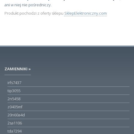
ani w niej nie pośredniczy.
Produkt pochodzi z oferty sklepu
SklepElektroniczny.com
ZAMIENNIKI »
irfs7437
tip3055
2n5458
z0405mf
20n60a4d
2sa1106
tda7294