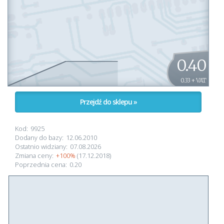
0.40
0.33 + VAT
Przejdź do sklepu »
Kod:
9925
Dodany do bazy:
12.06.2010
Ostatnio widziany:
07.08.2026
Zmiana ceny:
+100%
(17.12.2018)
Poprzednia cena:
0.20