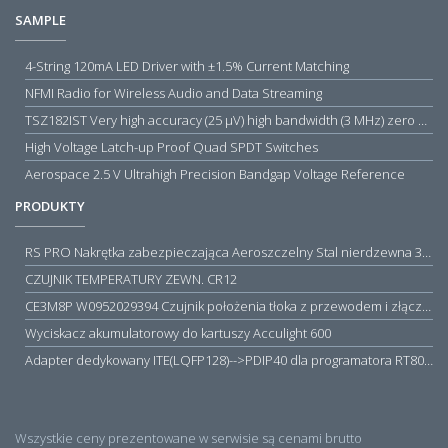
SAMPLE
4-String 120mA LED Driver with ±1.5% Current Matching
NFMI Radio for Wireless Audio and Data Streaming
TSZ182IST Very high accuracy (25 µV) high bandwidth (3 MHz) zero drift 5 V operational amplifiers
High Voltage Latch-up Proof Quad SPDT Switches
Aerospace 2.5 V Ultrahigh Precision Bandgap Voltage Reference
PRODUKTY
RS PRO Nakrętka zabezpieczająca Aeroszczelny Stal nierdzewna 316 Zwykłe
CZUJNIK TEMPERATURY ZEWN. CR12
CE3M8P W0952029394 Czujnik położenia tłoka z przewodem i złączem M8, PNP NO, 10...30VDC, 100mA, METALWORK, METAL WORK jak MZT1-0
Wyciskacz akumulatorowy do kartuszy Acculight 600
Adapter dedykowany ITE(LQFP128)-->PDIP40 dla programatora RT809H/RT809F (simple)
Wszystkie ceny prezentowane w serwisie są cenami brutto