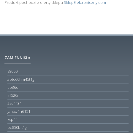
Produkt pochodzi z oferty sklepu
SklepElektroniczny.com
ZAMIENNIKI »
s8050
aptc60hm45t1g
tip36c
irf520n
2sc4431
jantxv1n6151
ksp44
bc850blt1g