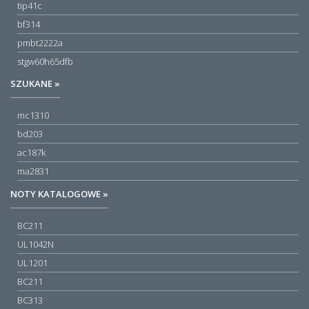
tip41c
bf314
pmbt2222a
stgw60h65dfb
SZUKANE »
mc1310
bd203
ac187k
ma2831
NOTY KATALOGOWE »
BC211
UL1042N
UL1201
BC211
BC313