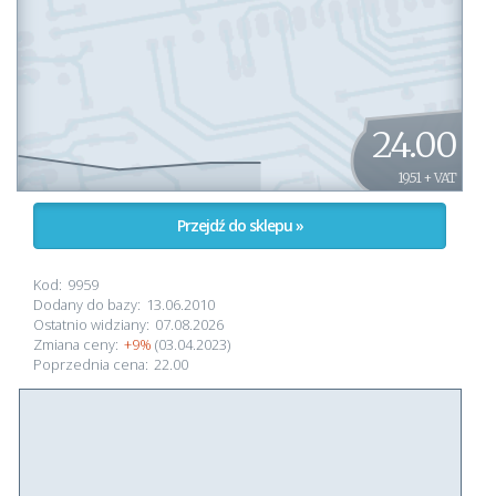
24.00
19.51 + VAT
Przejdź do sklepu »
Kod:
9959
Dodany do bazy:
13.06.2010
Ostatnio widziany:
07.08.2026
Zmiana ceny:
+9%
(03.04.2023)
Poprzednia cena:
22.00