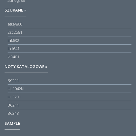
atmega88
SZUKANE »
easy800
2sc2581
lnk632
lb1641
la3401
NOTY KATALOGOWE »
BC211
UL1042N
UL1201
BC211
BC313
SAMPLE