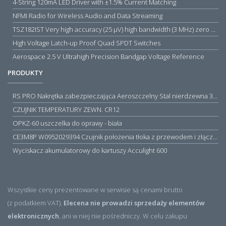
4-String 120mA LED Driver with ±1.5% Current Matching
NFMI Radio for Wireless Audio and Data Streaming
TSZ182IST Very high accuracy (25 µV) high bandwidth (3 MHz) zero drift 5 V operational amplifiers
High Voltage Latch-up Proof Quad SPDT Switches
Aerospace 2.5 V Ultrahigh Precision Bandgap Voltage Reference
PRODUKTY
RS PRO Nakrętka zabezpieczająca Aeroszczelny Stal nierdzewna 316 Zwykłe
CZUJNIK TEMPERATURY ZEWN. CR12
OPKZ-60 uszczelka do oprawy - biała
CE3M8P W0952029394 Czujnik położenia tłoka z przewodem i złączem M8, PNP NO, 10...30VDC, 100mA, METALWORK, METAL WORK jak MZT1-0
Wyciskacz akumulatorowy do kartuszy Acculight 600
Wszystkie ceny prezentowane w serwisie są cenami brutto
(z podatkiem VAT).
Elecena nie prowadzi sprzedaży elementów
elektronicznych
, ani w niej nie pośredniczy. W celu zakupu