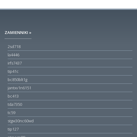
ZAMIENNIKI »
2sd718
la4446
irfs7437
tip41c
bc850blt1g
jantxv1n6151
bc413
tda7350
tc59
stgw30nc60wd
tip127