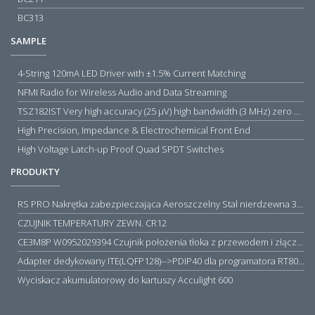
BC313
SAMPLE
4-String 120mA LED Driver with ±1.5% Current Matching
NFMI Radio for Wireless Audio and Data Streaming
TSZ182IST Very high accuracy (25 µV) high bandwidth (3 MHz) zero drift 5 V operational amplifiers
High Precision, Impedance & Electrochemical Front End
High Voltage Latch-up Proof Quad SPDT Switches
PRODUKTY
RS PRO Nakrętka zabezpieczająca Aeroszczelny Stal nierdzewna 316 Zwykłe
CZUJNIK TEMPERATURY ZEWN. CR12
CE3M8P W0952029394 Czujnik położenia tłoka z przewodem i złączem M8, PNP NO, 10...30VDC, 100mA, METALWORK, METAL WORK jak MZT1-0
Adapter dedykowany ITE(LQFP128)-->PDIP40 dla programatora RT809H/RT809F (simple)
Wyciskacz akumulatorowy do kartuszy Acculight 600