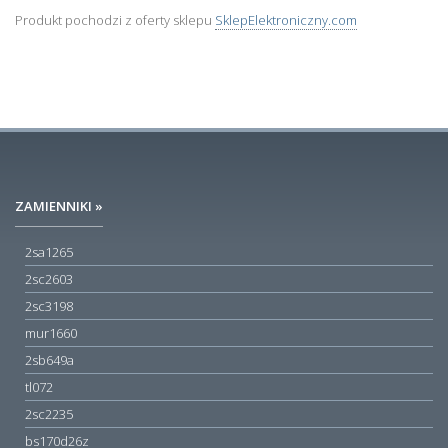
Produkt pochodzi z oferty sklepu
SklepElektroniczny.com
ZAMIENNIKI »
2sa1265
2sc2603
2sc3198
mur1660
2sb649a
tl072
2sc2235
bs170d26z