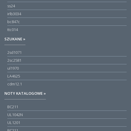
ss24
irlb3034
bc847c
ttc014
SZUKANE »
2sd1071
2sc2581
ul1970
LA4625
cdm12.1
NOTY KATALOGOWE »
BC211
UL1042N
UL1201
BC211