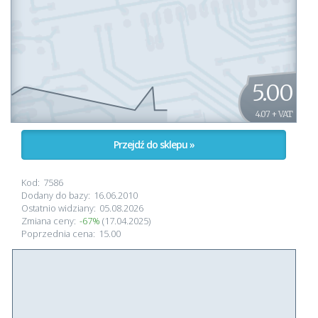
5.00
4.07 + VAT
Przejdź do sklepu »
Kod:
7586
Dodany do bazy:
16.06.2010
Ostatnio widziany:
05.08.2026
Zmiana ceny:
-67%
(17.04.2025)
Poprzednia cena:
15.00