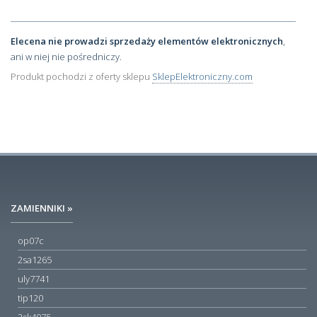
Elecena nie prowadzi sprzedaży elementów elektronicznych
,
ani w niej nie pośredniczy.
Produkt pochodzi z oferty sklepu
SklepElektroniczny.com
ZAMIENNIKI »
op07c
2sa1265
uly7741
tip120
2sk4075