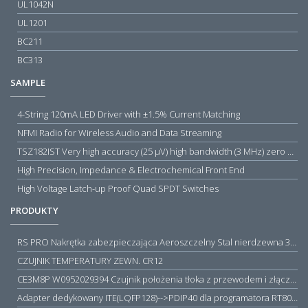
UL1042N
UL1201
BC211
BC313
SAMPLE
4-String 120mA LED Driver with ±1.5% Current Matching
NFMI Radio for Wireless Audio and Data Streaming
TSZ182IST Very high accuracy (25 µV) high bandwidth (3 MHz) zero drift 5 V operational amplifiers
High Precision, Impedance & Electrochemical Front End
High Voltage Latch-up Proof Quad SPDT Switches
PRODUKTY
RS PRO Nakrętka zabezpieczająca Aeroszczelny Stal nierdzewna 316 Zwykłe
CZUJNIK TEMPERATURY ZEWN. CR12
CE3M8P W0952029394 Czujnik położenia tłoka z przewodem i złączem M8, PNP NO, 10...30VDC, 100mA, METALWORK, METAL WORK jak MZT1-0
Adapter dedykowany ITE(LQFP128)-->PDIP40 dla programatora RT809H/RT809F (simple)