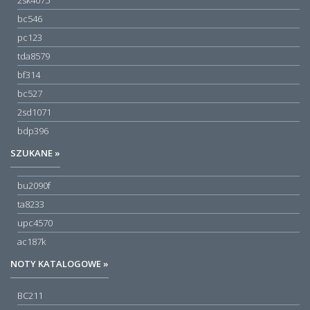
bc546
pc123
tda8579
bf314
bc527
2sd1071
bdp396
SZUKANE »
bu2090f
ta8233
upc4570
ac187k
NOTY KATALOGOWE »
BC211