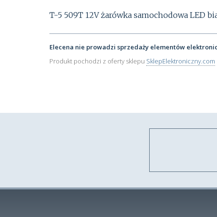
T-5 509T 12V żarówka samochodowa LED bia
Elecena nie prowadzi sprzedaży elementów elektroni
Produkt pochodzi z oferty sklepu
SklepElektroniczny.com