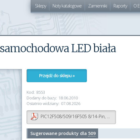
Sklepy
Noty katalogowe
Zamienniki
Raporty
O E
 samochodowa LED biała
Przejdź do sklepu »
Kod:
8553
Dodany do bazy:
18.06.2010
Ostatnio widziany:
07.08.2026
PIC12F508/509/16F505 8/14-Pin, 8-Bit Flash Microcontrollers
Sugerowane produkty dla
509