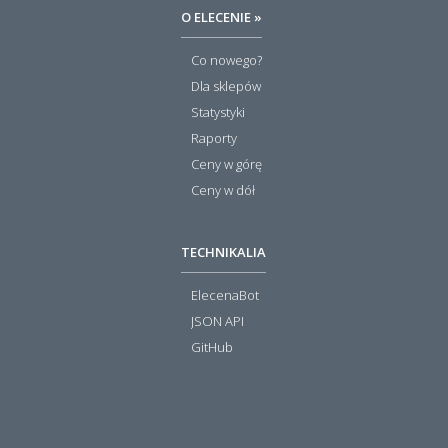
O ELECENIE »
Co nowego?
Dla sklepów
Statystyki
Raporty
Ceny w górę
Ceny w dół
TECHNIKALIA
ElecenaBot
JSON API
GitHub