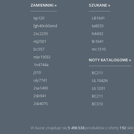
ZAMIENNIKI »
SZUKANE »
tip120
LB1641
fgh40n60smd
ta8233
2sc2235
lnk632
mj2501
lb1641
bc557
mc1310
mje15032
NOTY KATALOGOWE »
1n4744a
j310
BC211
uly7741
UL1042N
2sa1493
UL1201
2sb941
BC211
2sk4075
BC313
W bazie znajduje się
5 496 538
produktów z oferty
192
skle