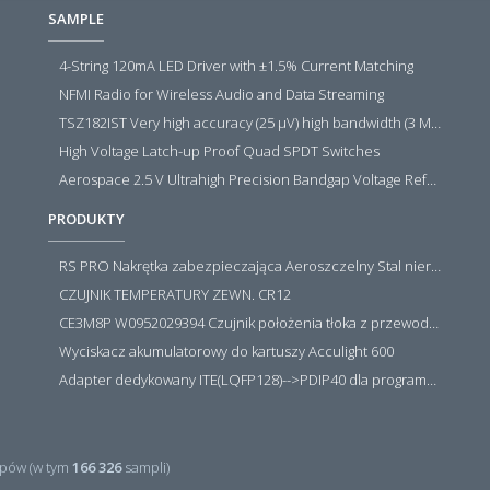
SAMPLE
4-String 120mA LED Driver with ±1.5% Current Matching
NFMI Radio for Wireless Audio and Data Streaming
TSZ182IST Very high accuracy (25 µV) high bandwidth (3 MHz) zero drift 5 V operational amplifiers
High Voltage Latch-up Proof Quad SPDT Switches
Aerospace 2.5 V Ultrahigh Precision Bandgap Voltage Reference
PRODUKTY
RS PRO Nakrętka zabezpieczająca Aeroszczelny Stal nierdzewna 316 Zwykłe
CZUJNIK TEMPERATURY ZEWN. CR12
CE3M8P W0952029394 Czujnik położenia tłoka z przewodem i złączem M8, PNP NO, 10...30VDC, 100mA, METALWORK, METAL WORK jak MZT1-0
Wyciskacz akumulatorowy do kartuszy Acculight 600
Adapter dedykowany ITE(LQFP128)-->PDIP40 dla programatora RT809H/RT809F (simple)
pów (w tym
166 326
sampli)