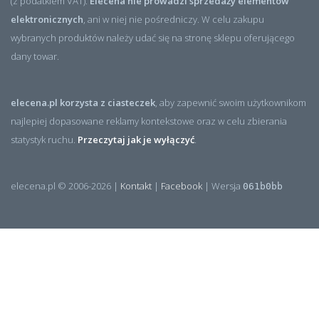
(z podatkiem VAT).
Elecena nie prowadzi sprzedaży elementów
elektronicznych
, ani w niej nie pośredniczy. W celu zakupu
wybranych produktów należy udać się na stronę sklepu oferującego
dany towar.
elecena.pl korzysta z ciasteczek
, aby zapewnić swoim użytkownikom
najlepiej dopasowane reklamy kontekstowe oraz w celu zbierania
statystyk ruchu.
Przeczytaj jak je wyłączyć
.
elecena.pl © 2006-2026 |
Kontakt
|
Facebook
| Wersja
061b0bb