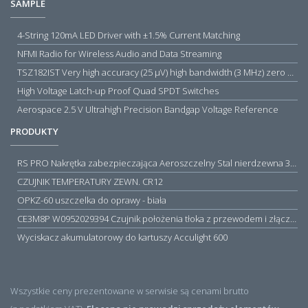
SAMPLE
4-String 120mA LED Driver with ±1.5% Current Matching
NFMI Radio for Wireless Audio and Data Streaming
TSZ182IST Very high accuracy (25 µV) high bandwidth (3 MHz) zero drift 5 V operational amplifiers
High Voltage Latch-up Proof Quad SPDT Switches
Aerospace 2.5 V Ultrahigh Precision Bandgap Voltage Reference
PRODUKTY
RS PRO Nakrętka zabezpieczająca Aeroszczelny Stal nierdzewna 316 Zwykłe
CZUJNIK TEMPERATURY ZEWN. CR12
OPKZ-60 uszczelka do oprawy - biała
CE3M8P W0952029394 Czujnik położenia tłoka z przewodem i złączem M8, PNP NO, 10...30VDC, 100mA, METALWORK, METAL WORK jak MZT1-0
Wyciskacz akumulatorowy do kartuszy Acculight 600
Wszystkie ceny prezentowane w serwisie są cenami brutto