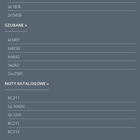
ac187k
2n5458
SZUKANE »
la3401
ta8233
lnk632
5w2k2
2sc2581
NOTY KATALOGOWE »
BC211
UL1042N
UL1201
BC211
BC313