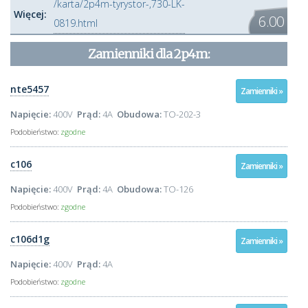
/karta/2p4m-tyrystor-,730-LK-
Więcej:
6.00
0819.html
Zamienniki dla
2p4m
:
nte5457
Zamienniki »
Napięcie:
400V
Prąd:
4A
Obudowa:
TO-202-3
Podobieństwo:
zgodne
c106
Zamienniki »
Napięcie:
400V
Prąd:
4A
Obudowa:
TO-126
Podobieństwo:
zgodne
c106d1g
Zamienniki »
Napięcie:
400V
Prąd:
4A
Podobieństwo:
zgodne