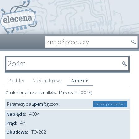
Produkty
Noty katalogowe
Zamienniki
Znalezionych zamienników: 15 (w czasie 0.01 s)
Parametry dla
2p4m
(tyrystor):
Szukaj produktów »
Napięcie:
400V
Prąd:
4A
Obudowa:
TO-202