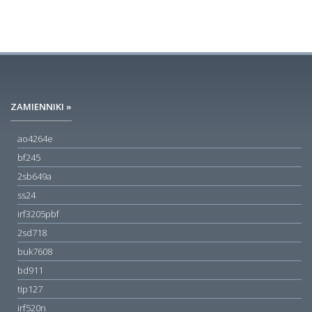
ZAMIENNIKI »
ao4264e
bf245
2sb649a
ss24
irf3205pbf
2sd718
buk7608
bd911
tip127
irf520n