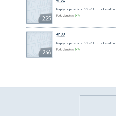
4n32
Napięcie przebicia:
5.3 kV
Liczba kanałów:
Podobieństwo:
94%
2.25
4n33
Napięcie przebicia:
5.3 kV
Liczba kanałów:
Podobieństwo:
94%
2.46