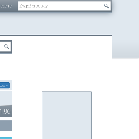
lecenie
tów »
1.86