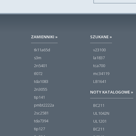
ZAMIENNIKI »
SZUKANE »
tk11a65d
v23100
s3m
la1837
2n5401
tca700
tl072
mc34119
tda1083
LB1641
2n3055
NOTY KATALOGOWE »
tip141
pmbt2222a
BC211
2sc2581
UL1042N
tda7394
UL1201
tip127
BC211