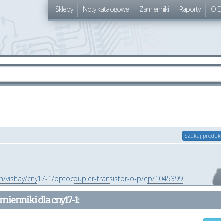
Sklepy
Noty katalogowe
Zamienniki
Raporty
O E
Szukaj produk
com/vishay/cny17-1/optocoupler-transistor-o-p/dp/1045399
mienniki dla
cny17-1
: