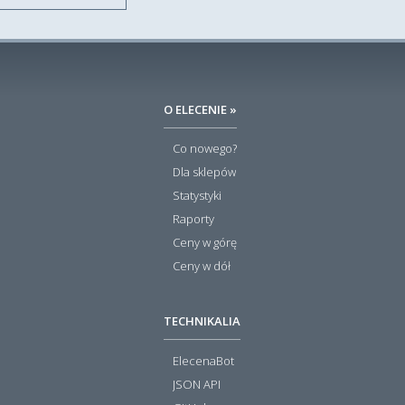
O ELECENIE »
Co nowego?
Dla sklepów
Statystyki
Raporty
Ceny w górę
Ceny w dół
TECHNIKALIA
ElecenaBot
JSON API