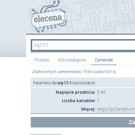
Produkty
Noty katalogowe
Zamienniki
Znalezionych zamienników: 15 (w czasie 0.01 s)
Parametry dla
cny17-1
(optoizolator):
Napięcie przebicia:
5 kV
Liczba kanałów:
1
Więcej:
https://pl.farnell.
Za