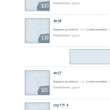
Podobieństwo:
zgodne
3.00
4n38
Napięcie przebicia:
5 kV
Liczba kanałów:
1
Podobieństwo:
zgodne
1.39
4n27
Napięcie przebicia:
5 kV
Liczba kanałów:
1
Podobieństwo:
zgodne
1.85
cny17f-4