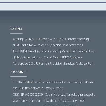
SAMPLE
4-String 120mA LED Driver with ±1.5% Current Matching
NFMI Radio for Wireless Audio and Data Streaming
TSZ182IST Very high accuracy (25 µV) high bandwidth (3 MHz) zero drift 5 V operational amplifiers
High Voltage Latch-up Proof Quad SPDT Switches
Aerospace 2.5 V Ultrahigh Precision Bandgap Voltage Reference
PRODUKTY
RS PRO Nakrętka zabezpieczająca Aeroszczelny Stal nierdzewna 316 Zwykłe
CZUJNIK TEMPERATURY ZEWN. CR12
CE3M8P W0952029394 Czujnik położenia tłoka z przewodem i złączem M8, PNP NO, 10...30VDC, 100mA, METALWORK, METAL WORK jak MZT1-0
Wyciskacz akumulatorowy do kartuszy Acculight 600