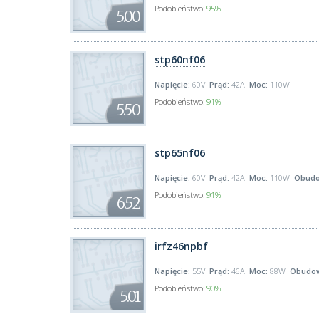
Podobieństwo:
95%
5.00
stp60nf06
Napięcie:
60V
Prąd:
42A
Moc:
110W
Podobieństwo:
91%
5.50
stp65nf06
Napięcie:
60V
Prąd:
42A
Moc:
110W
Obudo
Podobieństwo:
91%
6.52
irfz46npbf
Napięcie:
55V
Prąd:
46A
Moc:
88W
Obudo
Podobieństwo:
90%
5.01