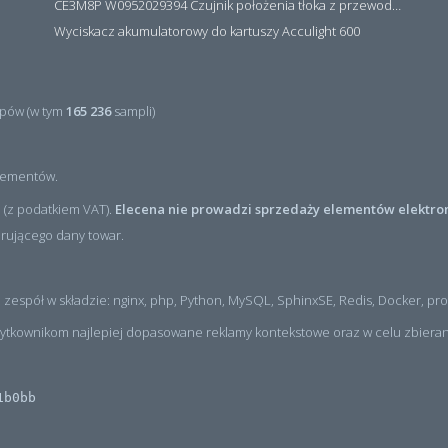
CE3M8P W0952029394 Czujnik położenia tłoka z przewodem i złączem M8, PNP NO, 10...30VDC, 100mA, METALWORK, METAL WORK jak MZT1-0
Wyciskacz akumulatorowy do kartuszy Acculight 600
pów (w tym
165 236
sampli)
ementów.
 (z podatkiem VAT).
Elecena nie prowadzi sprzedaży elementów elektro
erującego dany towar.
 zespół w składzie: nginx, php, Python, MySQL, SphinxSE, Redis, Docker, p
ytkownikom najlepiej dopasowane reklamy kontekstowe oraz w celu zbierani
1b0bb