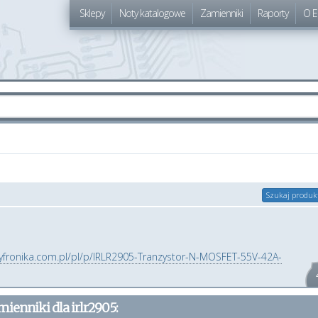
Sklepy
Noty katalogowe
Zamienniki
Raporty
O E
Szukaj produk
cyfronika.com.pl/pl/p/IRLR2905-Tranzystor-N-MOSFET-55V-42A-
mienniki dla
irlr2905
: