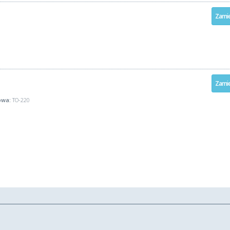
Zamie
Zamie
wa:
TO-220