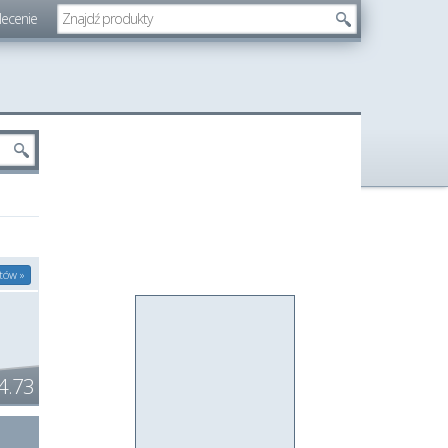
lecenie
tów »
4.73