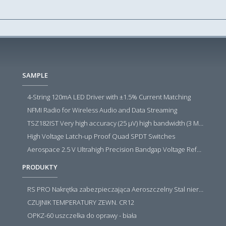
SAMPLE
4-String 120mA LED Driver with ±1.5% Current Matching
NFMI Radio for Wireless Audio and Data Streaming
TSZ182IST Very high accuracy (25 µV) high bandwidth (3 MHz) zero drift 5 V operational amplifiers
High Voltage Latch-up Proof Quad SPDT Switches
Aerospace 2.5 V Ultrahigh Precision Bandgap Voltage Reference
PRODUKTY
RS PRO Nakrętka zabezpieczająca Aeroszczelny Stal nierdzewna 316 Zwykłe
CZUJNIK TEMPERATURY ZEWN. CR12
OPKZ-60 uszczelka do oprawy - biała