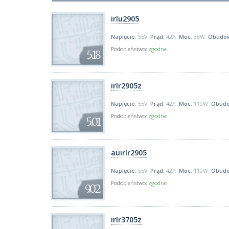
irlu2905
Napięcie:
55V
Prąd:
42A
Moc:
38W
Obudo
Podobieństwo:
zgodne
5.18
irlr2905z
Napięcie:
55V
Prąd:
42A
Moc:
110W
Obudo
Podobieństwo:
zgodne
5.01
auirlr2905
Napięcie:
55V
Prąd:
42A
Moc:
110W
Obudo
Podobieństwo:
zgodne
9.02
irlr3705z