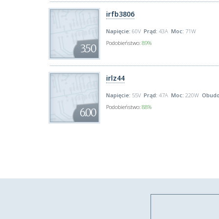
irfb3806
Napięcie:
60V
Prąd:
43A
Moc:
71W
Podobieństwo:
89%
3.50
irlz44
Napięcie:
55V
Prąd:
47A
Moc:
220W
Obudo
Podobieństwo:
88%
6.00