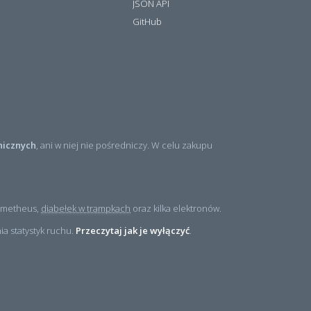
JSON API
GitHub
nicznych
, ani w niej nie pośredniczy. W celu zakupu
rometheus,
diabełek w trampkach
oraz kilka elektronów.
a statystyk ruchu.
Przeczytaj jak je wyłączyć
.