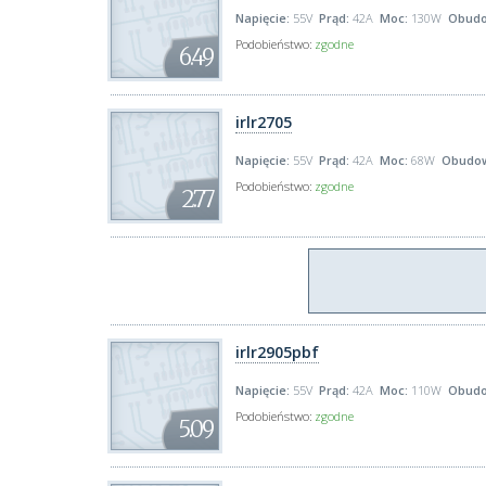
Napięcie:
55V
Prąd:
42A
Moc:
130W
Obudo
Podobieństwo:
zgodne
6.49
irlr2705
Napięcie:
55V
Prąd:
42A
Moc:
68W
Obudo
Podobieństwo:
zgodne
2.77
irlr2905pbf
Napięcie:
55V
Prąd:
42A
Moc:
110W
Obudo
Podobieństwo:
zgodne
5.09