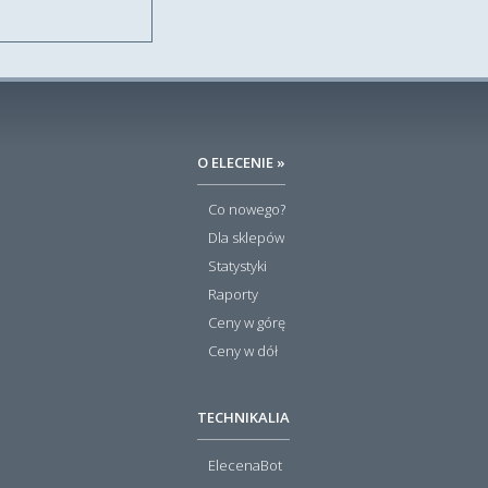
O ELECENIE »
Co nowego?
Dla sklepów
Statystyki
Raporty
Ceny w górę
Ceny w dół
TECHNIKALIA
ElecenaBot