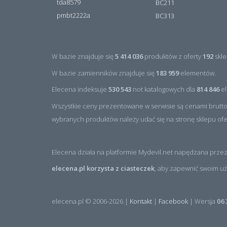
tda8579
BC211
pmbt2222a
BC313
W bazie znajduje się
5 414 036
produktów z oferty
192
skle
W bazie zamienników znajduje się
183 959
elementów.
Elecena indeksuje
530 543
not katalogowych dla
814 846
el
Wszystkie ceny prezentowane w serwisie są cenami brutto
wybranych produktów należy udać się na stronę sklepu of
Elecena działa na platformie Mydevil.net napędzana przez
elecena.pl korzysta z ciasteczek
, aby zapewnić swoim uż
elecena.pl © 2006-2026 |
Kontakt
|
Facebook
| Wersja
06