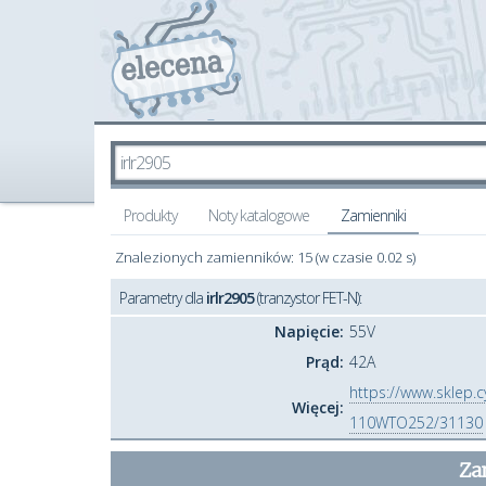
Produkty
Noty katalogowe
Zamienniki
Znalezionych zamienników: 15 (w czasie 0.02 s)
Parametry dla
irlr2905
(tranzystor FET-N):
Napięcie:
55V
Prąd:
42A
https://www.sklep.
Więcej:
110WTO252/31130
Za