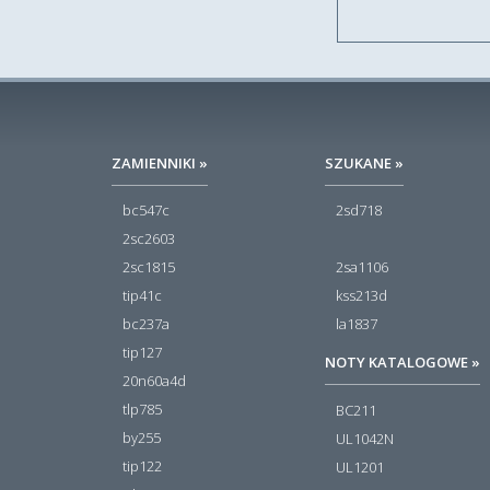
ZAMIENNIKI »
SZUKANE »
bc547c
2sd718
2sc2603
2sc1815
2sa1106
tip41c
kss213d
bc237a
la1837
tip127
NOTY KATALOGOWE »
20n60a4d
tlp785
BC211
by255
UL1042N
tip122
UL1201