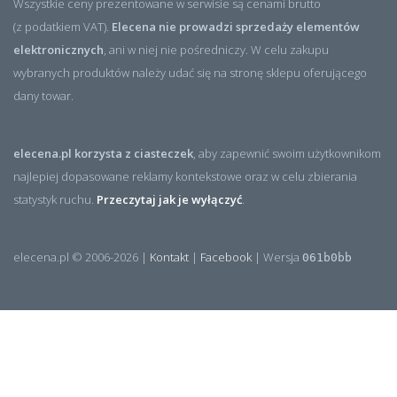
Wszystkie ceny prezentowane w serwisie są cenami brutto
(z podatkiem VAT).
Elecena nie prowadzi sprzedaży elementów
elektronicznych
, ani w niej nie pośredniczy. W celu zakupu
wybranych produktów należy udać się na stronę sklepu oferującego
dany towar.
elecena.pl korzysta z ciasteczek
, aby zapewnić swoim użytkownikom
najlepiej dopasowane reklamy kontekstowe oraz w celu zbierania
statystyk ruchu.
Przeczytaj jak je wyłączyć
.
elecena.pl © 2006-2026 |
Kontakt
|
Facebook
| Wersja
061b0bb