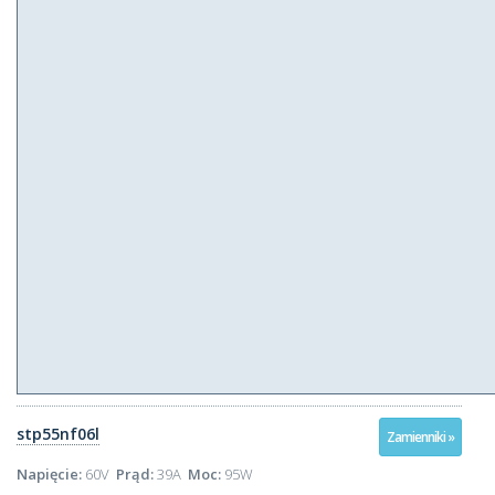
stp55nf06l
Zamienniki »
Napięcie:
60V
Prąd:
39A
Moc:
95W