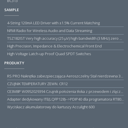
BC313
SAMPLE
4-String 120mA LED Driver with ±1.5% Current Matching
NFMI Radio for Wireless Audio and Data Streaming
TSZ182IST Very high accuracy (25 µV) high bandwidth (3 MHz) zero drift 5 V operational amplifiers
High Precision, Impedance & Electrochemical Front End
High Voltage Latch-up Proof Quad SPDT Switches
PRODUKTY
RS PRO Nakrętka zabezpieczająca Aeroszczelny Stal nierdzewna 316 Zwykłe
CZUJNIK TEMPERATURY ZEWN. CR12
CE3M8P W0952029394 Czujnik położenia tłoka z przewodem i złączem M8, PNP NO, 10...30VDC, 100mA, METALWORK, METAL WORK jak MZT1-0
Adapter dedykowany ITE(LQFP128)-->PDIP40 dla programatora RT809H/RT809F (simple)
Wyciskacz akumulatorowy do kartuszy Acculight 600