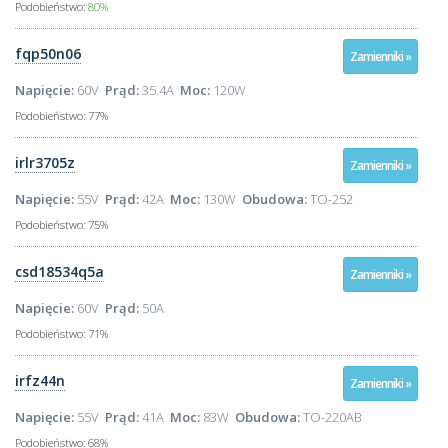
Podobieństwo:
80%
fqp50n06
Zamienniki »
Napięcie:
60V
Prąd:
35.4A
Moc:
120W
Podobieństwo:
77%
irlr3705z
Zamienniki »
Napięcie:
55V
Prąd:
42A
Moc:
130W
Obudowa:
TO-252
Podobieństwo:
75%
csd18534q5a
Zamienniki »
Napięcie:
60V
Prąd:
50A
Podobieństwo:
71%
irfz44n
Zamienniki »
Napięcie:
55V
Prąd:
41A
Moc:
83W
Obudowa:
TO-220AB
Podobieństwo:
68%