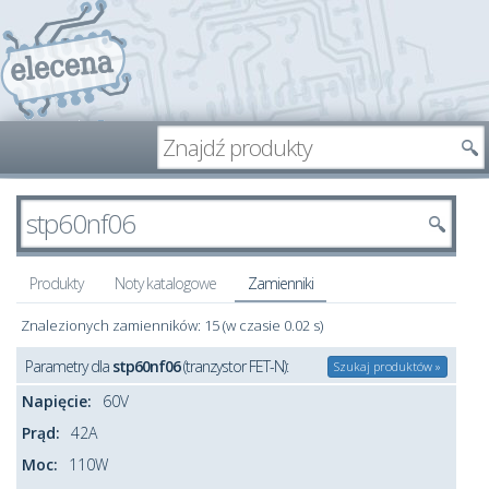
Produkty
Noty katalogowe
Zamienniki
Znalezionych zamienników: 15 (w czasie 0.02 s)
Parametry dla
stp60nf06
(tranzystor FET-N):
Szukaj produktów »
Napięcie:
60V
Prąd:
42A
Moc:
110W