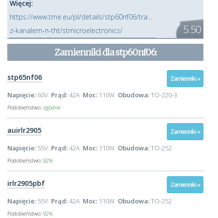
Więcej:
https://www.tme.eu/pl/details/stp60nf06/tranzystory-
5.50
z-kanalem-n-tht/stmicroelectronics/
Zamienniki dla
stp60nf06
:
stp65nf06
Zamienniki »
Napięcie:
60V
Prąd:
42A
Moc:
110W
Obudowa:
TO-220-3
Podobieństwo:
zgodne
auirlr2905
Zamienniki »
Napięcie:
55V
Prąd:
42A
Moc:
110W
Obudowa:
TO-252
Podobieństwo:
92%
irlr2905pbf
Zamienniki »
Napięcie:
55V
Prąd:
42A
Moc:
110W
Obudowa:
TO-252
Podobieństwo:
92%