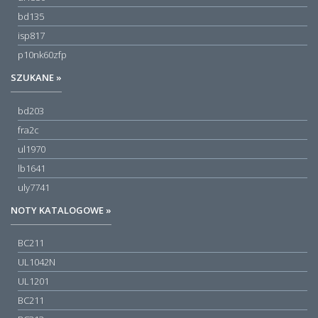
bd135
isp817
p10nk60zfp
SZUKANE »
bd203
fra2c
ul1970
lb1641
uly7741
NOTY KATALOGOWE »
BC211
UL1042N
UL1201
BC211