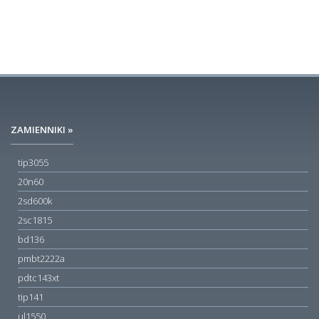
ZAMIENNIKI »
tip3055
20n60
2sd600k
2sc1815
bd136
pmbt2222a
pdtc143xt
tip141
ul1550